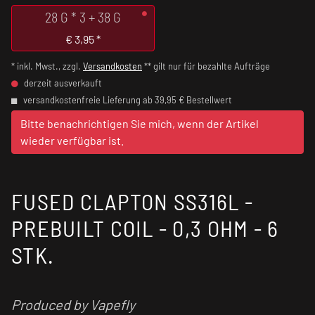
28 G * 3 + 38 G
€
3,95
*
* inkl. Mwst., zzgl.
Versandkosten
** gilt nur für bezahlte Aufträge
derzeit ausverkauft
versandkostenfreie Lieferung ab 39,95 € Bestellwert
Bitte benachrichtigen Sie mich, wenn der Artikel
wieder verfügbar ist.
FUSED CLAPTON SS316L -
PREBUILT COIL - 0,3 OHM - 6
STK.
Produced by Vapefly