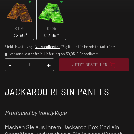
€ 8,95
€ 8,95
€
2,95
*
€
2,95
*
* inkl. Mwst., zzgl.
Versandkosten
** gilt nur für bezahlte Aufträge
versandkostenfreie Lieferung ab 39,95 € Bestellwert
-
+
JETZT BESTELLEN
JACKAROO RESIN PANELS
Produced by VandyVape
Machen Sie aus Ihrem Jackaroo Box Mod ein
Chamäleon und wechseln Sie je nach Wunsch