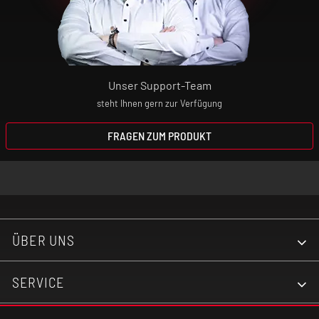
(Nicht im Lieferumfang enthalten!)
Anschluss: USB-C
Unser Support-Team
Schutzfunktionen: Unterspannungsschutz,
steht Ihnen gern zur Verfügung
Kurzschlussschutz, Überhitzungsschutz,
Zugdauerbegrenzung
FRAGEN ZUM PRODUKT
ÜBER UNS
SERVICE