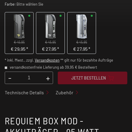
Farbe:
Bitte wählen Sie
€ 45,95
€ 45,95
€ 45,95
€
29,95
*
€
27,95
*
€
27,95
*
* inkl. Mwst., zzgl.
Versandkosten
** gilt nur für bezahlte Aufträge
versandkostenfreie Lieferung ab 39,95 € Bestellwert
-
+
JETZT BESTELLEN
Technische Details
Zubehör
REQUIEM BOX MOD -
AKKUTRÄGER - 95 WATT