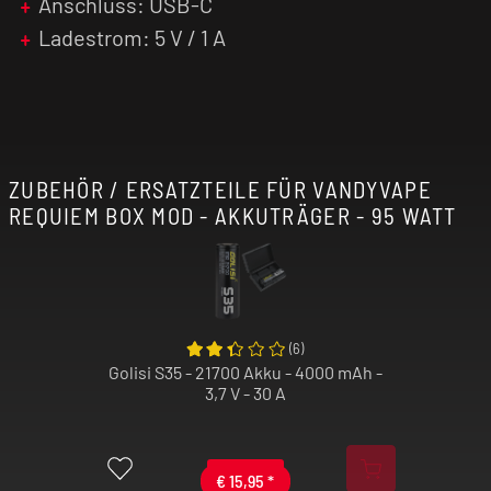
Anschluss: USB-C
eine lohnenswerte Wahl dar - perfekt für alle,
Ladestrom: 5 V / 1 A
die auf der Suche nach einem zuverlässigen
und vielseitigen Akkuträger mit einer
Verdampferaufnahme von bis zu 28 mm sind.
ZUBEHÖR / ERSATZTEILE FÜR VANDYVAPE
REQUIEM BOX MOD - AKKUTRÄGER - 95 WATT
(
6
)
Golisi S35 - 21700 Akku - 4000 mAh -
3,7 V - 30 A
€
15,95
*