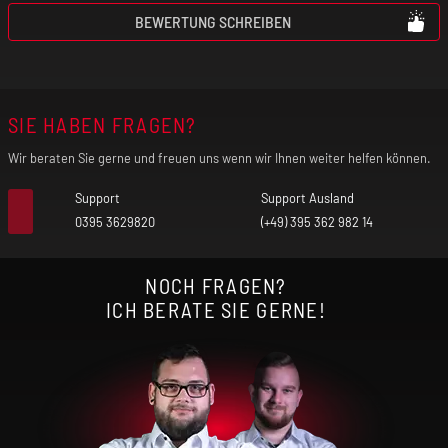
Leistungsbereich: 5 - 95 W
BEWERTUNG SCHREIBEN
Max. Ausgangsstrom: 34 A
SIE HABEN FRAGEN?
0,96" TFT-Farbbildschirm
Wir beraten Sie gerne und freuen uns wenn wir Ihnen weiter helfen können.
Widerstandsbereich: 0,05 - 3 Ohm
Support
Support Ausland
0395 3629820
(+49) 395 362 982 14
Modi: VW, Baypass, VV, TC
NOCH FRAGEN?
Ladespannung: 5 V
ICH BERATE SIE GERNE!
Max. Ladestrom: 1 A
Betrieben durch: 1 x 21700er / 18650er Akkuzelle