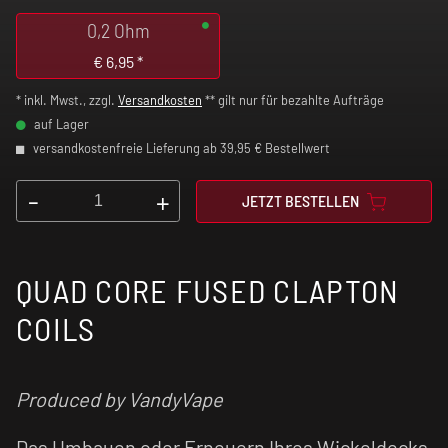
0,2 Ohm
€
6,95
*
* inkl. Mwst., zzgl.
Versandkosten
** gilt nur für bezahlte Aufträge
auf Lager
versandkostenfreie Lieferung ab 39,95 € Bestellwert
-
+
JETZT BESTELLEN
QUAD CORE FUSED CLAPTON
COILS
Produced by VandyVape
Das Umbauen oder Erneuern Ihres Wickeldecks