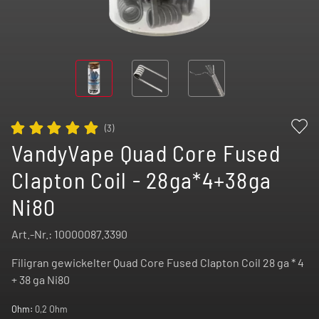
(
3
)
VandyVape Quad Core Fused
Clapton Coil - 28ga*4+38ga
Ni80
Art.-Nr.:
10000087.3390
Filigran gewickelter Quad Core Fused Clapton Coil 28 ga * 4
+ 38 ga Ni80
Ohm:
0,2 Ohm