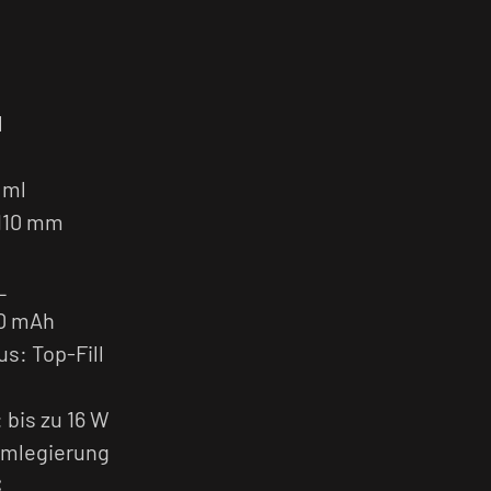
l
 ml
110 mm
L
50 mAh
s: Top-Fill
 bis zu 16 W
umlegierung
C