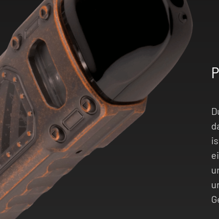
D
d
i
e
u
u
G