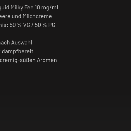
quid Milky Fee 10 mg/ml
eere und Milchcreme
is: 50 % VG / 50 % PG
 nach Auswahl
kt dampfbereit
on cremig-süßen Aromen