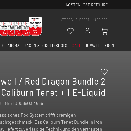
KOSTENLOSE RETOURE
STORES
SUPPORT
KARRIERE
ID
AROMA
BASEN & NIKOTINSHOTS
SALE
B-WARE
SOON
well / Red Dragon Bundle 2
 Caliburn Tenet + 1 E-Liquid
t.-Nr.:
10006903.4555
assisches Pod System trifft cremigen
uchtgeschmack. Das Caliburn Tenet Bundle in Iron
ay liefert zuverlässige Technik und den vertrauten