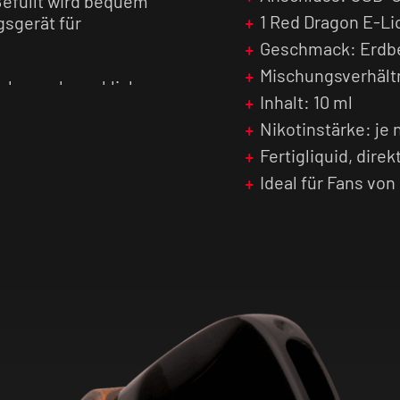
efüllt wird bequem
1 Red Dragon E-Li
gsgerät für
Geschmack: Erdb
Mischungsverhältn
dich geschmacklich
Inhalt: 10 ml
ffen auf zarte
Nikotinstärke: je
mpferlebnis mit
Fertigliquid, dire
Ideal für Fans v
 Gray
it Nikotin
enuss erleben.