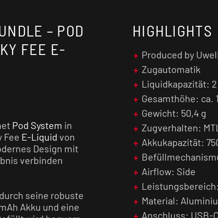
UNDLE – POD
HIGHLIGHTS
KY FEE E-
Produced by Uwel
Zugautomatik
Liquidkapazität: 2
Gesamthöhe: ca. 
Gewicht: 50,4 g
net
Pod System
in
Zugverhalten: MT
ky Fee
E-Liquid
von
Akkukapazität: 7
modernes Design mit
Befüllmechanismu
bnis verbinden
Airflow: Side
Leistungsbereich:
durch seine robuste
Material: Alumini
 mAh Akku und eine
Anschluss: USB-