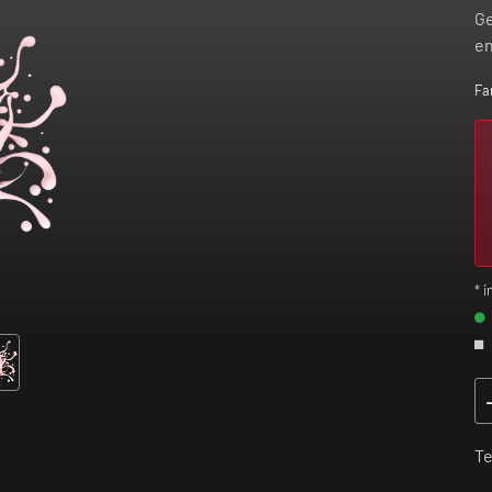
Ge
en
Fa
* i
Te