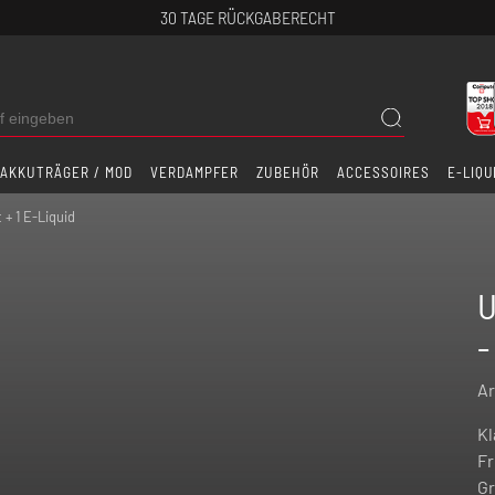
30 TAGE RÜCKGABERECHT
AKKUTRÄGER / MOD
VERDAMPFER
ZUBEHÖR
ACCESSOIRES
E-LIQU
 + 1 E-Liquid
U
-
Ar
Kl
Fr
Gr