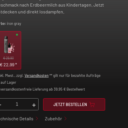
schmack nach Erdbeermilch aus Kindertagen. Jetzt
tdecken und direkt losdampfen.
rbe:
iron gray
€ 29,90
€
22,99
*
nkl. Mwst., zzgl.
Versandkosten
** gilt nur für bezahlte Aufträge
auf Lager
versandkostenfreie Lieferung ab 39,95 € Bestellwert
-
+
JETZT BESTELLEN
chnische Details
Zubehör