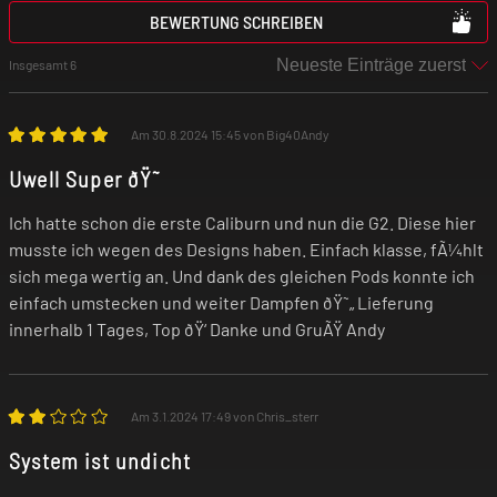
BEWERTUNG SCHREIBEN
Akkukapazität: 750 mAh
Insgesamt 6
Ladespannung: 5 V
Am 30.8.2024 15:45 von Big40Andy
Max. Ladestrom: 2 A
Uwell Super ðŸ˜
Ich hatte schon die erste Caliburn und nun die G2. Diese hier
Anschluss: USB-C
musste ich wegen des Designs haben. Einfach klasse, fÃ¼hlt
sich mega wertig an. Und dank des gleichen Pods konnte ich
einfach umstecken und weiter Dampfen ðŸ˜„ Lieferung
Modi: Constant Voltage
innerhalb 1 Tages, Top ðŸ‘ Danke und GruÃŸ Andy
Tastensperrfunktion
Am 3.1.2024 17:49 von Chris_sterr
Schutzfunktionen: Zugdauerbegrenzung,
System ist undicht
Kurzschlussschutz, Unterspannungsschutz