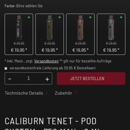
Farbe:
Bitte wählen Sie
€ 29,95
€ 29,95
€ 29,95
€ 29,95
€
19,95
*
€
19,95
*
€
19,95
*
€
19,95
*
* inkl. Mwst., zzgl.
Versandkosten
** gilt nur für bezahlte Aufträge
versandkostenfreie Lieferung ab 39,95 € Bestellwert
-
+
JETZT BESTELLEN
Technische Details
Zubehör
CALIBURN TENET - POD