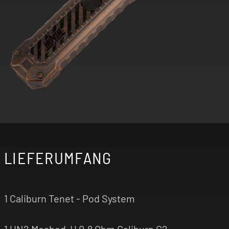
LIEFERUMFANG
1 Caliburn Tenet - Pod System
1 UN2 Meshed-H 0.8 Ohm Caliburn G2