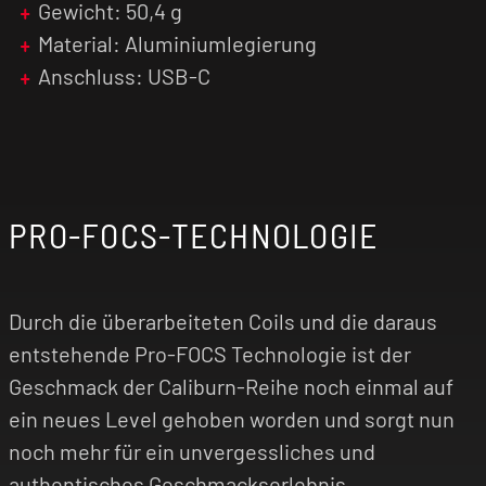
Gewicht: 50,4 g
Material: Aluminiumlegierung
Um den Caliburn Tenet mit
E-Liquid
zu befüllen,
wird das Mundstück ganz einfach seitlich
Anschluss: USB-C
weggeknickt. Am Oberteil der Pod-Kartusche
kannst du nun bis zu 2,0 ml von dem E-Liquid
deiner Wahl durch die rote Öffnung einfüllen
und den Pod wieder verschließen. Damit die
Watte des Coils das E-Liquid ideal aufnehmen
PRO-FOCS-TECHNOLOGIE
kann, solltest du 10 Minuten warten, bevor du
das erste Mal mit einem neuen Coil losdampfst.
Worauf wartest du noch?
Durch die überarbeiteten Coils und die daraus
entstehende Pro-FOCS Technologie ist der
Geschmack der Caliburn-Reihe noch einmal auf
ein neues Level gehoben worden und sorgt nun
noch mehr für ein unvergessliches und
authentisches Geschmackserlebnis.