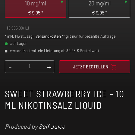
10 mg/ml
20 mg/ml
€
9,95
*
€
9,95
*
(€ 995,00/1L)
* inkl. Mwst., zzgl.
Versandkosten
** gilt nur für bezahlte Aufträge
auf Lager
versandkostenfreie Lieferung ab 39,95 € Bestellwert
-
+
JETZT BESTELLEN
SWEET STRAWBERRY ICE - 10
ML NIKOTINSALZ LIQUID
Produced by
Self Juice