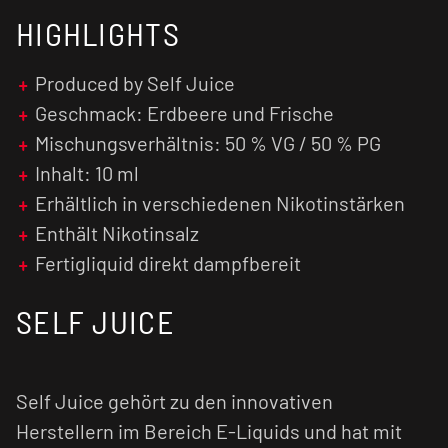
empfehlen wir den
Verdampfer
vorab zu
HIGHLIGHTS
reinigen und den Verdampferkopf ggf. zu
tauschen.
Produced by Self Juice
Nikotinsalz Liquids sind im Vergleich zu
Geschmack: Erdbeere und Frische
normalen nikotinhaltigen E-Liquids weniger
Mischungsverhältnis: 50 % VG / 50 % PG
kratzig und verursachen einen geringen Flash
(Throat Hit). Zusätzlich wird das Nikotinsalz
Inhalt: 10 ml
schneller vom menschlichen Organismus
Erhältlich in verschiedenen Nikotinstärken
verarbeitet, was zu einer früheren
Enthält Nikotinsalz
Nikotinsättigung führt.
Fertigliquid direkt dampfbereit
SELF JUICE
Self Juice gehört zu den innovativen
Herstellern im Bereich E-Liquids und hat mit