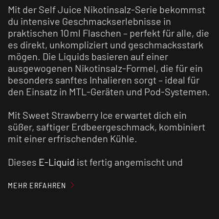
Mit der Self Juice Nikotinsalz-Serie bekommst
du intensive Geschmackserlebnisse in
praktischen 10 ml Flaschen – perfekt für alle, die
es direkt, unkompliziert und geschmacksstark
mögen. Die Liquids basieren auf einer
ausgewogenen Nikotinsalz-Formel, die für ein
besonders sanftes Inhalieren sorgt – ideal für
den Einsatz in MTL-Geräten und Pod-Systemen.
Mit Sweet Strawberry Ice erwartet dich ein
süßer, saftiger Erdbeergeschmack, kombiniert
mit einer erfrischenden Kühle.
Dieses
E-Liquid
ist fertig angemischt und
vorgereift. Du kannst es direkt in deinem
E-
Zigaretten-Set
oder
Pod System
verwenden.
MEHR ERFAHREN
Für ein optimales Geschmackserlebnis