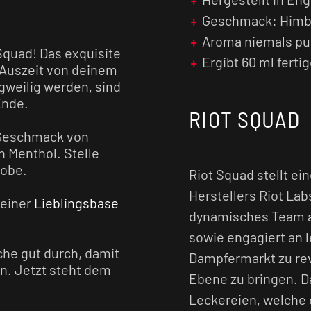
Geschmack: Himb
Aroma niemals pu
Squad! Das exquisite
Ergibt 60 ml ferti
e Auszeit von deinem
gweilig werden, sind
Ende.
RIOT SQUAD
 Geschmack von
n Menthol. Stelle
robe.
Riot Squad stellt ei
Herstellers Riot Lab
deiner
Lieblingsbase
dynamisches Team au
sowie engagiert an 
che gut durch, damit
Dampfermarkt zu rev
n. Jetzt steht dem
Ebene zu bringen. Da
irekt losdampfen!
Leckereien, welche