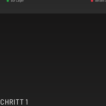
auf Lager
derzeit
-
+
CHRITT 1