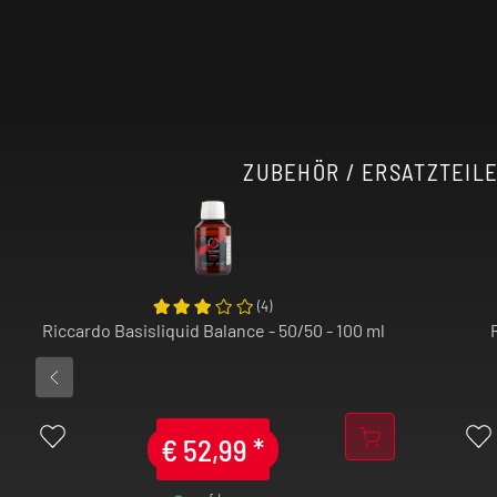
Unser Tipp: Der Geschmack wird in der Rege
länger das fertig gemischte
E-Liquid
reift.
Achtung:
Aroma
niemals pur dampfen!
ZUBEHÖR / ERSATZTEILE
(
4
)
Riccardo Basisliquid Balance - 50/50 - 100 ml
€
52,99
*