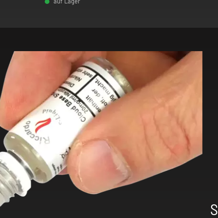
auf Lager
-
+
-
S