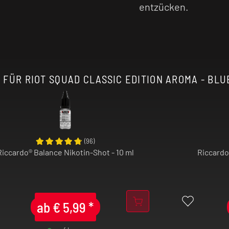
l intensiver, je
entzücken.
 FÜR RIOT SQUAD CLASSIC EDITION AROMA - BLUE
(
96
)
Riccardo® Balance Nikotin-Shot - 10 ml
Riccardo
ab
€
5,99
*