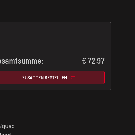
esamtsumme:
€
72,97
ZUSAMMEN BESTELLEN
 Squad
gland