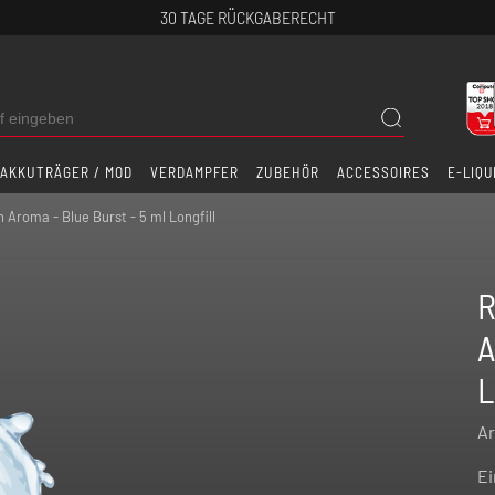
30 TAGE RÜCKGABERECHT
AKKUTRÄGER / MOD
VERDAMPFER
ZUBEHÖR
ACCESSOIRES
E-LIQU
n Aroma - Blue Burst - 5 ml Longfill
R
A
L
Ar
Ei