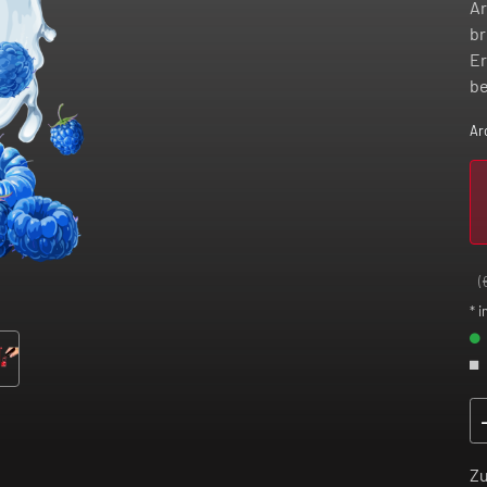
Ar
br
Er
be
Ar
(
* i
Z