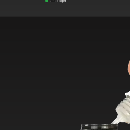
auf Lager
-
+