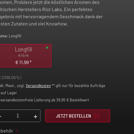
omen. Probiere jetzt die köstlichen Aromen des
itischen Herstellers Riot Labs. Ein perfektes
gebnis mit hervorragendem Geschmack dank der
sten Zutaten und viel Knowhow.
oma:
Longfill
Longfill
€ 13,45
€
11,99
*
€ 2398,00/1L)
nkl. Mwst., zzgl.
Versandkosten
** gilt nur für bezahlte Aufträge
auf Lager
versandkostenfreie Lieferung ab 39,95 € Bestellwert
-
+
JETZT BESTELLEN
ubehör