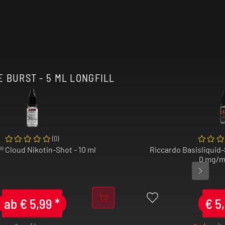
 BURST - 5 ML LONGFILL
(
0
)
® Cloud Nikotin-Shot - 10 ml
Riccardo Basisliquid-
0 mg/ml
ab
€
5,99
*
€
5