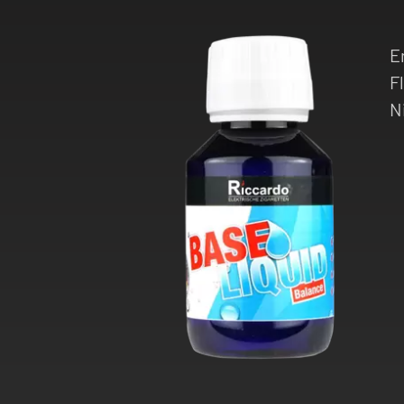
E
F
N