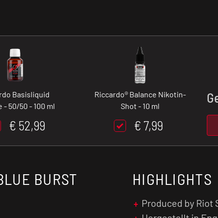
rdo Basisliquid
Riccardo® Balance Nikotin-
G
 - 50/50 - 100 ml
Shot - 10 ml
€ 52,99
€ 7,99
 BLUE BURST
HIGHLIGHTS
Produced by Riot
Hergestellt in En