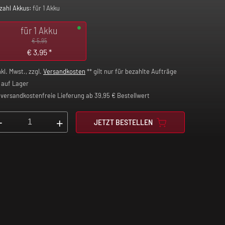
zahl Akkus:
für 1 Akku
für 1 Akku
€ 5,95
€
3,95
*
nkl. Mwst., zzgl.
Versandkosten
** gilt nur für bezahlte Aufträge
auf Lager
versandkostenfreie Lieferung ab 39,95 € Bestellwert
-
+
JETZT BESTELLEN