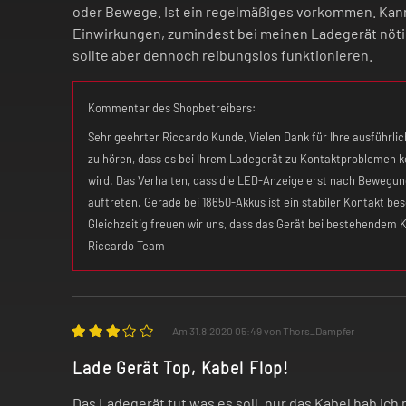
oder Bewege. Ist ein regelmäßiges vorkommen. Kann
Einwirkungen, zumindest bei meinen Ladegerät nötig si
sollte aber dennoch reibungslos funktionieren.
Kommentar des Shopbetreibers:
Sehr geehrter Riccardo Kunde, Vielen Dank für Ihre ausführli
zu hören, dass es bei Ihrem Ladegerät zu Kontaktproblemen 
wird. Das Verhalten, dass die LED-Anzeige erst nach Bewegung 
auftreten. Gerade bei 18650-Akkus ist ein stabiler Kontakt be
Gleichzeitig freuen wir uns, dass das Gerät bei bestehendem K
Riccardo Team
Am 31.8.2020 05:49 von Thors_Dampfer
Lade Gerät Top, Kabel Flop!
Das Ladegerät tut was es soll, nur das Kabel hab ich