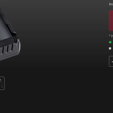
An
* i