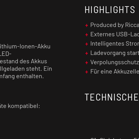
HIGHLIGHTS
Produced by Ricc
Externes USB-Lad
Intelligentes St
Lithium-Ionen-Akku
Ladevorgang star
LED-
adestand des Akkus
Verpolungsschut
llgeladen steht. Ein
Für eine Akkuzell
mfang enthalten.
TECHNISCHE
äte kompatibel: