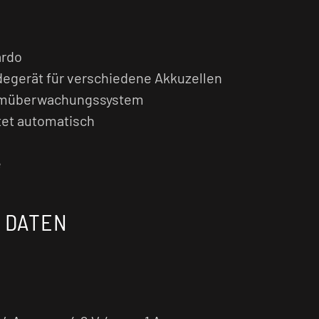
ardo
egerät für verschiedene Akkuzellen
romüberwachungssystem
tet automatisch
z
e
 DATEN