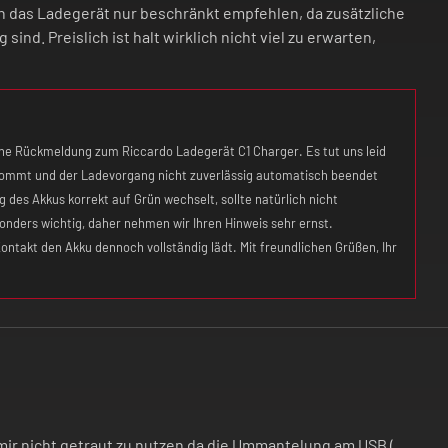
 das Ladegerät nur beschränkt empfehlen, da zusätzliche
nd. Preislich ist halt wirklich nicht viel zu erwarten,
che Rückmeldung zum Riccardo Ladegerät C1 Charger. Es tut uns leid
kommt und der Ladevorgang nicht zuverlässig automatisch beendet
des Akkus korrekt auf Grün wechselt, sollte natürlich nicht
sonders wichtig, daher nehmen wir Ihren Hinweis sehr ernst.
ontakt den Akku dennoch vollständig lädt. Mit freundlichen Grüßen, Ihr
 mir nicht getraut zu nutzen da die Ummantelung am USB (