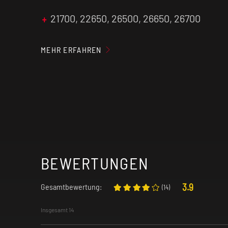
21700, 22650, 26500, 26650, 26700
MEHR ERFAHREN
Bitte achte darauf, keine beschädigten Akk
dabei außnahmslos sicher, dass die isol
vollständig intakt ist. Somit ist die Sicherh
dich, sondern auch für Akku und Ladegerät
gewährleistet.
BEWERTUNGEN
3.9
Gesamtbewertung:
(
14
)
Insgesamt 14