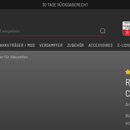
30 TAGE RÜCKGABERECHT
AKKUTRÄGER / MOD
VERDAMPFER
ZUBEHÖR
ACCESSOIRES
E-LIQU
er für Akkuzellen
R
C
Ar
Ri
sc