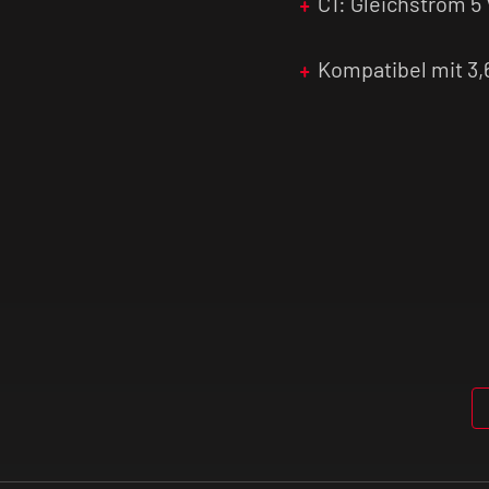
C1: Gleichstrom 5 
Kompatibel mit 3,6
us zu laden. Stelle
ierende Ummantelung
eit nicht nur für
 stets