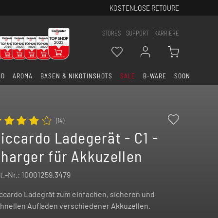
KOSTENLOSE RETOURE
STORES
SUPPORT
KARRIERE
ID
AROMA
BASEN & NIKOTINSHOTS
SALE
B-WARE
SOON
(
14
)
iccardo Ladegerät - C1 -
harger für Akkuzellen
t.-Nr.:
10001259.3479
ccardo Ladegrät zum einfachen, sicheren und
hnellen Aufladen verschiedener Akkuzellen.