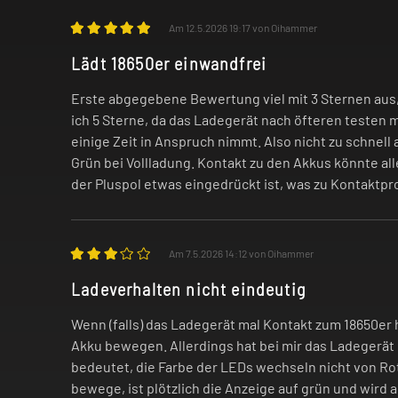
Am 12.5.2026 19:17 von Oihammer
Lädt 18650er einwandfrei
Erste abgegebene Bewertung viel mit 3 Sternen au
ich 5 Sterne, da das Ladegerät nach öfteren testen 
einige Zeit in Anspruch nimmt. Also nicht zu schnell
Grün bei Vollladung. Kontakt zu den Akkus könnte all
der Pluspol etwas eingedrückt ist, was zu Kontaktp
Am 7.5.2026 14:12 von Oihammer
Ladeverhalten nicht eindeutig
Wenn (falls) das Ladegerät mal Kontakt zum 18650er he
Akku bewegen. Allerdings hat bei mir das Ladegerät
bedeutet, die Farbe der LEDs wechseln nicht von Ro
bewege, ist plötzlich die Anzeige auf grün und wird a