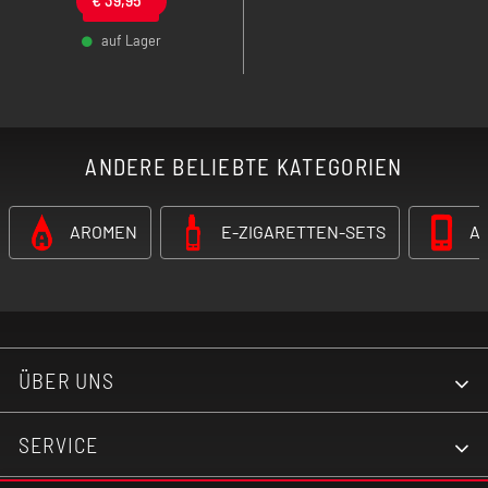
Selbstwicklern! Bleib
gespannt!
auf Lager
-
+
ANDERE BELIEBTE KATEGORIEN
AROMEN
E-ZIGARETTEN-SETS
A
ÜBER UNS
SERVICE