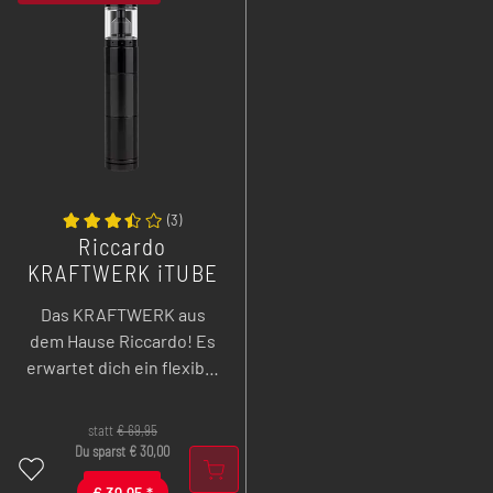
(
3
)
Riccardo
KRAFTWERK iTUBE
B RTA Kit - 18350er
Das KRAFTWERK aus
/ 18650er
dem Hause Riccardo! Es
erwartet dich ein flexibel
einsetzbarer Tube Mod,
sowie ein wahres
statt
€
69,95
Geschmackswunder
Du sparst
€
30,00
unter den MTL-
€
39,95
*