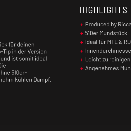
HIGHLIGHTS
Produced by Ricc
510er Mundstück
Ideal für MTL & R
ck für deinen
Innendurchmesse
Tip in der Version
nd ist somit ideal
Leicht zu reinigen
Die
Angenehmes Mun
hne 510er-
genehm kühlen Dampf.