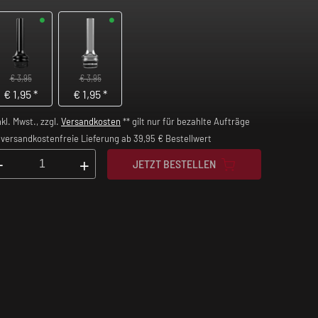
€ 3,95
€ 3,95
€
1,95
*
€
1,95
*
nkl. Mwst., zzgl.
Versandkosten
** gilt nur für bezahlte Aufträge
versandkostenfreie Lieferung ab 39,95 € Bestellwert
-
+
JETZT BESTELLEN