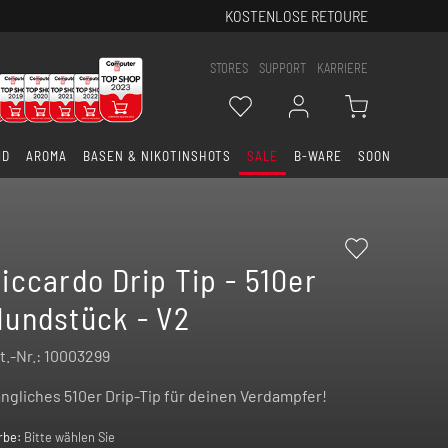
KOSTENLOSE RETOURE
STORES
SUPPORT
KARRIERE
ID
AROMA
BASEN & NIKOTINSHOTS
SALE
B-WARE
SOON
iccardo Drip Tip - 510er
undstück - V2
t.-Nr.:
10003299
ngliches 510er Drip-Tip für deinen Verdampfer!
rbe:
Bitte wählen Sie