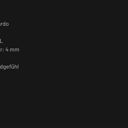
ardo
DL
r: 4 mm
dgefühl