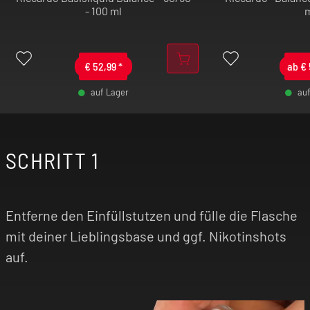
- 100 ml
€
52,99
*
ab
€
auf Lager
au
-
+
SCHRITT 1
-
Entferne den Einfüllstutzen und fülle die Flasche
mit deiner Lieblingsbase und ggf. Nikotinshots
auf.