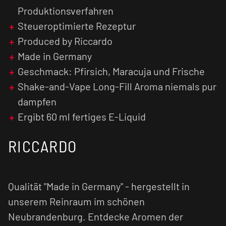
intensiver, je länger das fertig gemischte
E-
Produktionsverfahren
Liquid
reift.
Steueroptimierte Rezeptur
Achtung:
Aroma
niemals pur dampfen!
Produced by Riccardo
Made in Germany
Geschmack: Pfirsich, Maracuja und Frische
Shake-and-Vape Long-Fill Aroma niemals pur
dampfen
Ergibt 60 ml fertiges E-Liquid
RICCARDO
Qualität "Made in Germany" - hergestellt in
unserem Reinraum im schönen
Neubrandenburg. Entdecke Aromen der