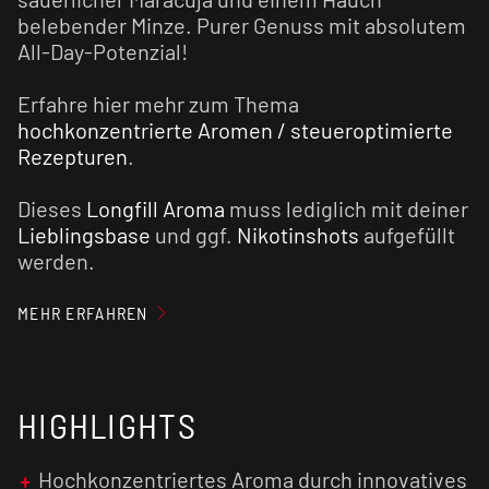
belebender Minze. Purer Genuss mit absolutem
All-Day-Potenzial!
Erfahre hier mehr zum Thema
hochkonzentrierte Aromen / steueroptimierte
Rezepturen
.
Dieses
Longfill Aroma
muss lediglich mit deiner
Lieblingsbase
und ggf.
Nikotinshots
aufgefüllt
werden.
Nach dem Auffüllen schüttelst du die Flasche
MEHR ERFAHREN
gut durch, damit sich die einzelnen
Bestandteile vermischen. Jetzt steht dem
Genuss nichts mehr im Wege. Du kannst direkt
HIGHLIGHTS
losdampfen!
Unser Tipp: Der Geschmack wird in der Regel
Hochkonzentriertes Aroma durch innovatives