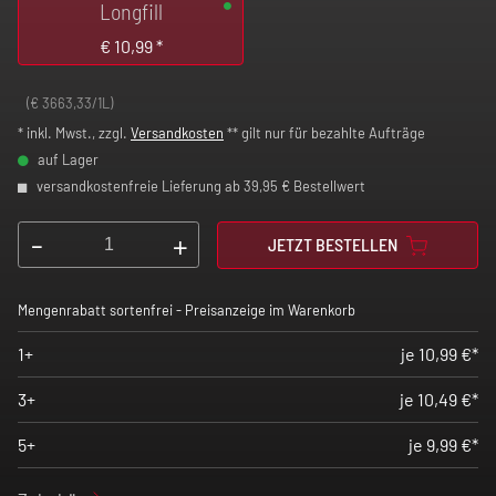
Longfill
€
10,99
*
(€ 3663,33/1L)
* inkl. Mwst., zzgl.
Versandkosten
** gilt nur für bezahlte Aufträge
auf Lager
versandkostenfreie Lieferung ab 39,95 € Bestellwert
-
+
JETZT BESTELLEN
Mengenrabatt sortenfrei - Preisanzeige im Warenkorb
1+
je 10,99 €*
3+
je 10,49 €*
5+
je 9,99 €*