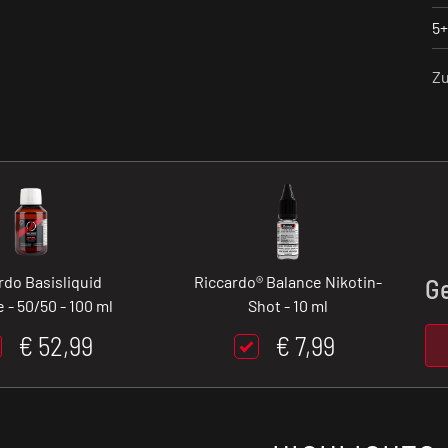
5+
Z
rdo Basisliquid
Riccardo® Balance Nikotin-
G
 - 50/50 - 100 ml
Shot - 10 ml
€ 52,99
€ 7,99