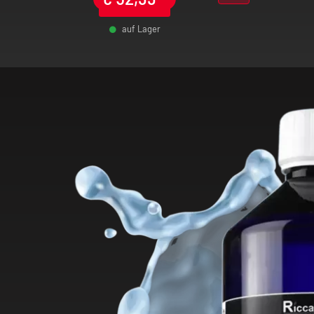
auf Lager
-
+