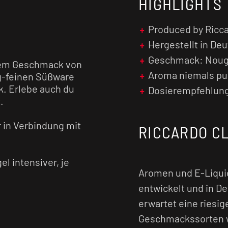
HIGHLIGHTS
Produced by Ricca
Hergestellt in De
Geschmack: Noug
 dem Geschmack von
Aroma niemals pu
g-feinen Süßware
. Erlebe auch du
Dosierempfehlung
.
 in Verbindung mit
RICCARDO C
l intensiver, je
Aromen und E-Liquid
entwickelt und in D
erwartet eine riesi
Geschmackssorten wi