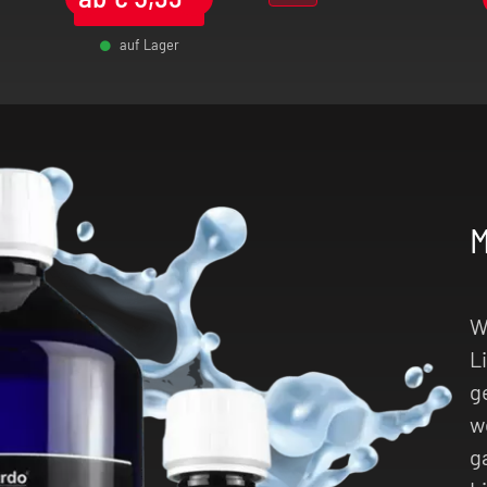
auf Lager
-
+
-
W
L
g
w
g