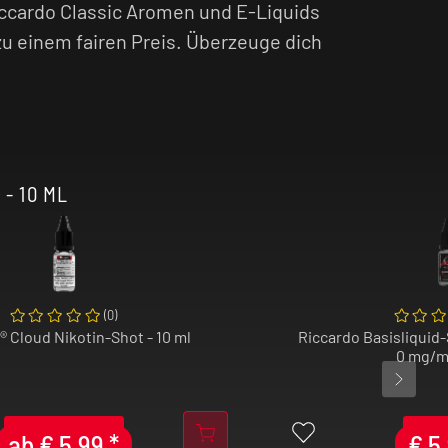
iccardo Classic Aromen und E-Liquids
 zu einem fairen Preis. Überzeuge dich
- 10 ML
(
0
)
® Cloud Nikotin-Shot - 10 ml
Riccardo Basisliquid-
0 mg/ml
ab
€
5,99
*
€
5