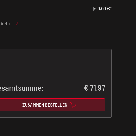
je 9,99 €*
ubehör
esamtsumme:
€
71,97
ZUSAMMEN BESTELLEN