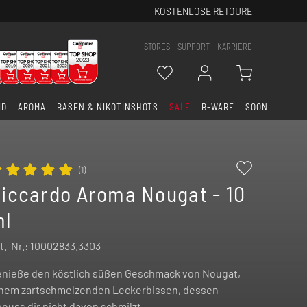
KOSTENLOSE RETOURE
STORES
SUPPORT
KARRIERE
ID
AROMA
BASEN & NIKOTINSHOTS
SALE
B-WARE
SOON
(
1
)
iccardo Aroma Nougat - 10
ml
t.-Nr.:
10002833.3303
nieße den köstlich süßen Geschmack von Nougat,
nem zartschmelzenden Leckerbissen, dessen
nuss dir nicht davon schmilzt.