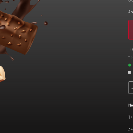
Ar
(
* i
Me
1+
3+