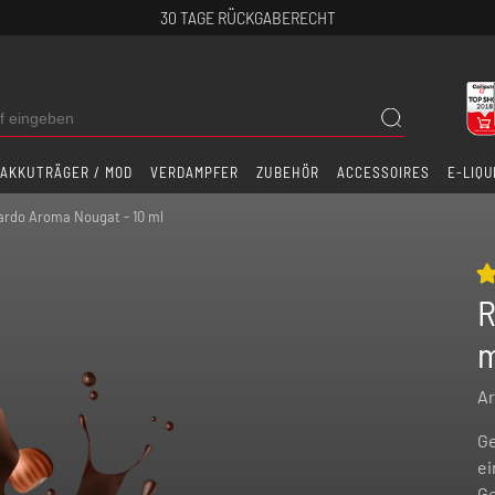
30 TAGE RÜCKGABERECHT
AKKUTRÄGER / MOD
VERDAMPFER
ZUBEHÖR
ACCESSOIRES
E-LIQU
ardo Aroma Nougat - 10 ml
R
Ar
Ge
ei
Ge