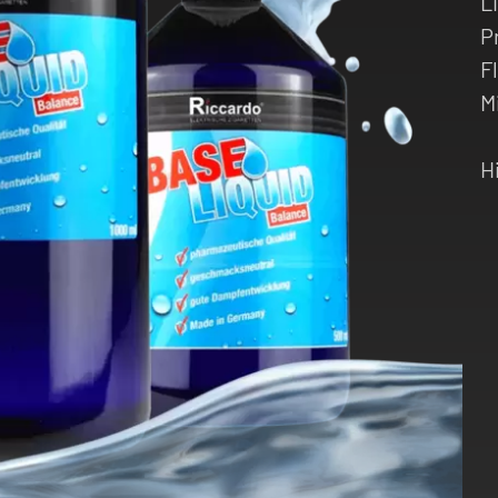
L
P
F
M
H