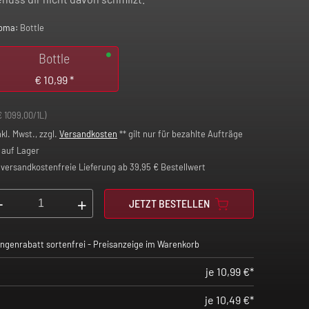
oma:
Bottle
Bottle
€
10,99
*
€ 1099,00/1L)
nkl. Mwst., zzgl.
Versandkosten
** gilt nur für bezahlte Aufträge
auf Lager
versandkostenfreie Lieferung ab 39,95 € Bestellwert
-
+
JETZT BESTELLEN
ngenrabatt sortenfrei - Preisanzeige im Warenkorb
je 10,99 €*
je 10,49 €*