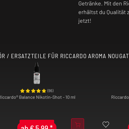
Getränke. Mit den R
erhältst du Qualität
jetzt!
R / ERSATZTEILE FÜR RICCARDO AROMA NOUGAT 
(
96
)
Riccardo® Balance Nikotin-Shot - 10 ml
Riccardo
ab
€
5,99
*