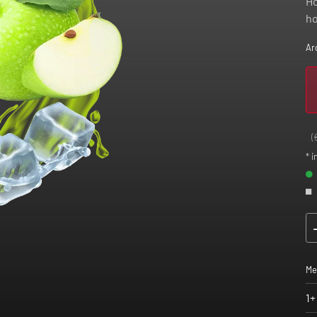
Ho
ho
Ar
(
* i
Me
1+