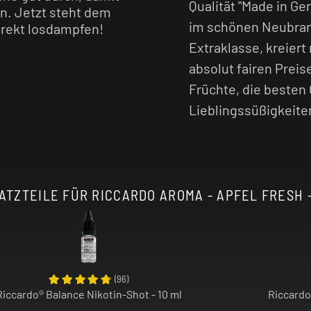
Qualität "Made in G
n. Jetzt steht dem
im schönen Neubra
irekt losdampfen!
Extraklasse, kreier
l intensiver, je
absolut fairen Preis
Früchte, die besten
Lieblingssüßigkeite
ATZTEILE FÜR RICCARDO AROMA - APFEL FRESH -
(
96
)
Riccardo® Balance Nikotin-Shot - 10 ml
Riccardo