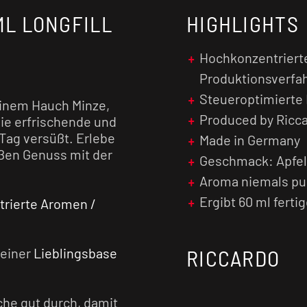
ML LONGFILL
HIGHLIGHTS
Hochkonzentriert
Produktionsverfa
Steueroptimierte
einem Hauch Minze,
Produced by Ricc
ie erfrischende und
n Tag versüßt. Erlebe
Made in Germany
ßen Genuss mit der
Geschmack: Apfel
Aroma niemals pu
Ergibt 60 ml ferti
rierte Aromen /
deiner
Lieblingsbase
RICCARDO
che gut durch, damit