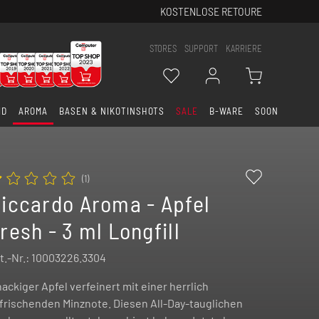
KOSTENLOSE RETOURE
STORES
SUPPORT
KARRIERE
ID
AROMA
BASEN & NIKOTINSHOTS
SALE
B-WARE
SOON
(
1
)
iccardo Aroma - Apfel
resh - 3 ml Longfill
t.-Nr.:
10003226.3304
ackiger Apfel verfeinert mit einer herrlich
frischenden Minznote. Diesen All-Day-tauglichen