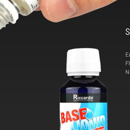
S
E
F
N