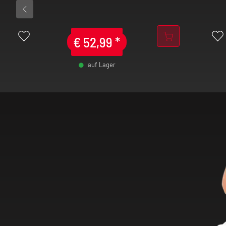
€
52,99
*
auf Lager
-
+