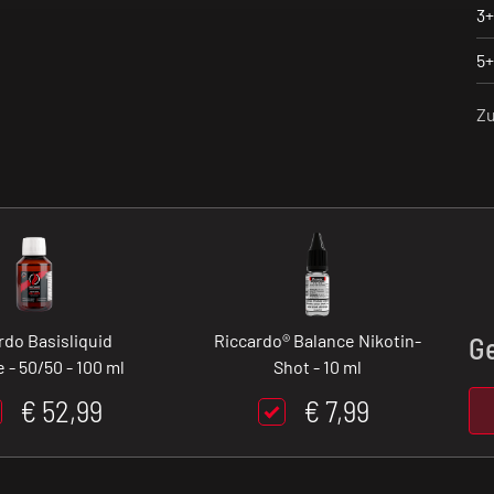
3+
5+
Z
rdo Basisliquid
Riccardo® Balance Nikotin-
G
 - 50/50 - 100 ml
Shot - 10 ml
€ 52,99
€ 7,99