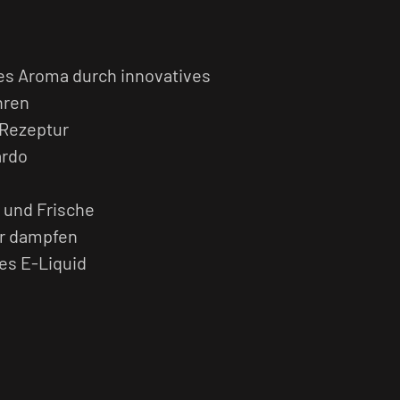
es Aroma durch innovatives
hren
 Rezeptur
ardo
 und Frische
r dampfen
ges E-Liquid