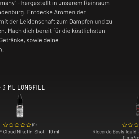
ermany" - hergestellt in unserem Reinraum
ndenburg. Entdecke Aromen der
t mit der Leidenschaft zum Dampfen und zu
en. Mach dich bereit für die köstlichsten
 Getränke, sowie deine
n.
 3 ML LONGFILL
(
0
)
® Cloud Nikotin-Shot - 10 ml
Riccardo Basisliquid-
0 mg/ml