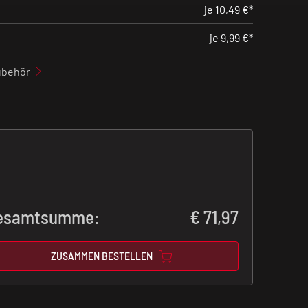
je 10,49 €*
je 9,99 €*
ubehör
esamtsumme:
€
71,97
ZUSAMMEN BESTELLEN