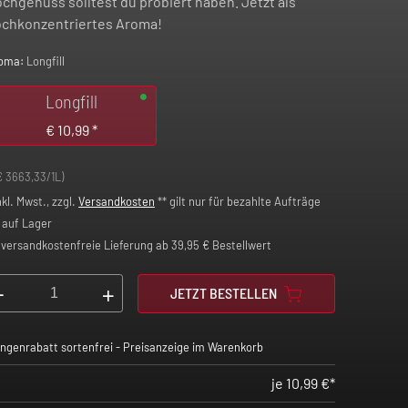
chgenuss solltest du probiert haben. Jetzt als
chkonzentriertes Aroma!
oma:
Longfill
Longfill
€
10,99
*
€ 3663,33/1L)
nkl. Mwst., zzgl.
Versandkosten
** gilt nur für bezahlte Aufträge
auf Lager
versandkostenfreie Lieferung ab 39,95 € Bestellwert
-
+
JETZT BESTELLEN
ngenrabatt sortenfrei - Preisanzeige im Warenkorb
je 10,99 €*