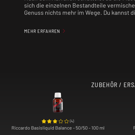
sich die einzelnen Bestandteile vermische
Genuss nichts mehr im Wege. Du kannst d
Unser Tipp: Der Geschmack wird in der Rege
MEHR ERFAHREN
länger das fertig gemischte
E-Liquid
reift.
Achtung:
Aroma
niemals pur dampfen!
ZUBEHÖR / ERS
(
4
)
Riccardo Basisliquid Balance - 50/50 - 100 ml