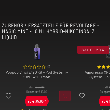
ZUBEHÖR / ERSATZTEILE FÜR REVOLTAGE -
MAGIC MINT - 10 ML HYBRID-NIKOTINSALZ
LIQUID
SALE
-29%
(
0
)
Voopoo Vinci E120 Kit - Pod System -
Vaporesso XRO
5 ml - 4500 mAh
System - 13
statt
€
54,95
statt
Du sparst
€
19,00
Du spar
ab
€
35,95
*
ab
€