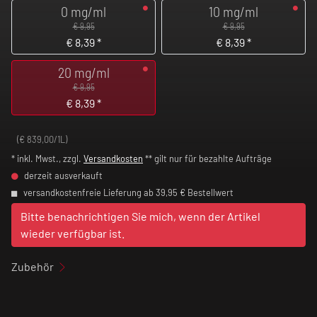
0 mg/ml
10 mg/ml
€ 9,95
€ 9,95
€
8,39
*
€
8,39
*
20 mg/ml
€ 9,95
€
8,39
*
(€ 839,00/1L)
* inkl. Mwst., zzgl.
Versandkosten
** gilt nur für bezahlte Aufträge
derzeit ausverkauft
versandkostenfreie Lieferung ab 39,95 € Bestellwert
Bitte benachrichtigen Sie mich, wenn der Artikel
wieder verfügbar ist.
Zubehör