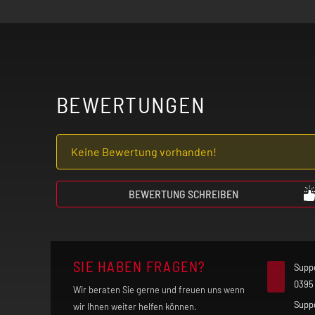
Benutze das Produkt nur mit äußerste
Lungenentzündung) leidest. Der frei
und Hustenanfälle auslösen. Verwende
BEWERTUNGEN
Falls du allergisch auf einen der Inhal
Nutzung deinen Arzt.
Keine Bewertung vorhanden!
Unsere Produkte sind keine Nikotin-
BEWERTUNG SCHREIBEN
bitte an deinen Arzt oder Apotheker.
Elektrische Zigaretten sind kein Spie
SIE HABEN FRAGEN?
Supp
0395
Wir beraten Sie gerne und freuen uns wenn
Supp
wir Ihnen weiter helfen können.