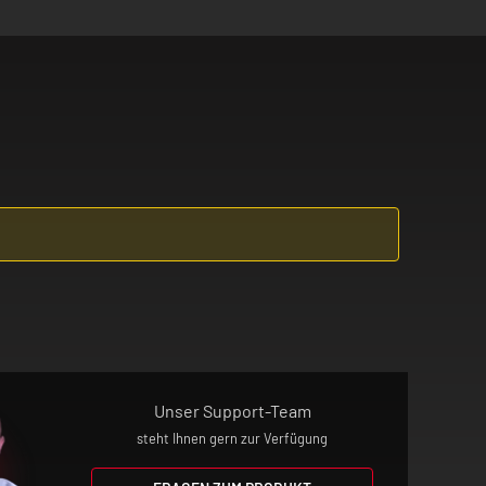
. Asthma, COPD, Bronchitis,
r Umständen einen Asthmaanfall, Luftnot
dir auftritt!
zen! Im Zweifel befragst du vor der
m abgewöhnen willst, wendest du dich
 absolut unzugänglich für Kinder auf!
Unser Support-Team
steht Ihnen gern zur Verfügung