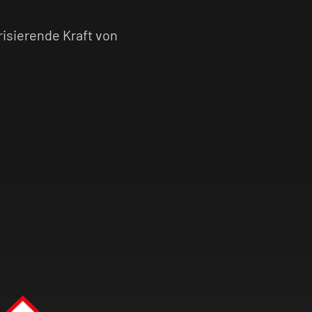
risierende Kraft von
unvergleichlichen
t der Sinne