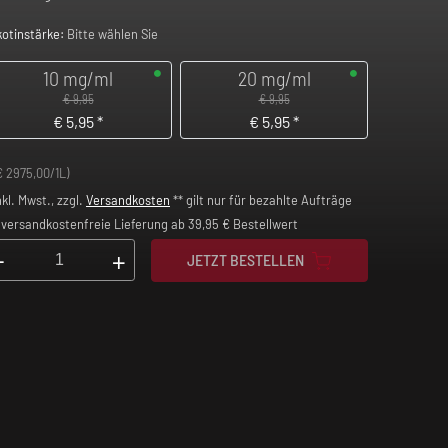
kotinstärke:
Bitte wählen Sie
10 mg/ml
20 mg/ml
€ 9,95
€ 9,95
€
5,95
*
€
5,95
*
€ 2975,00/1L)
nkl. Mwst., zzgl.
Versandkosten
** gilt nur für bezahlte Aufträge
versandkostenfreie Lieferung ab 39,95 € Bestellwert
-
+
JETZT BESTELLEN