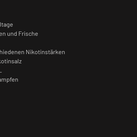
ltage
n und Frische
schiedenen Nikotinstärken
kotinsalz
L
dampfen