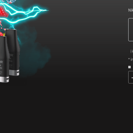
Ni
(
* i