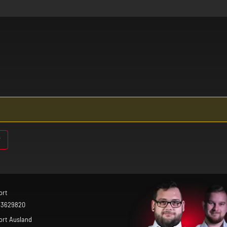
r Vorsicht, wenn du an einer Lungenerkrankung (z. B
gesetzte Nebel kann bei vorgeschädigter Lunge unte
 das Produkt nicht, wenn eines dieser Symptome bei 
tsstoffe reagierst, darfst du das Produkt nicht benut
Entwöhnungsmittel! Wenn du dir den Nikotin-Konsu
lzeug! Bewahre daher das Gerät und die Aromaliquids
ort
 3629820
ort Ausland