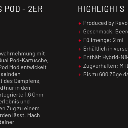
 POD - 2ER
HIGHLIGHTS
Produced by Revo
Geschmack: Beere
Füllmenge: 2 ml
Erhältlich in ver
kswahrnehmung mit
Enthält Hybrid-Ni
ual Pod-Kartusche,
Zugverhalten: MT
 Pod Mod entwickelt
esselnden
Bis zu 600 Züge 
lt des Dampfens,
d (nur in den
ntegrierte 1,6 Ohm
erlebnis und
en Zug zu einem
den lässt. Mach
deiner