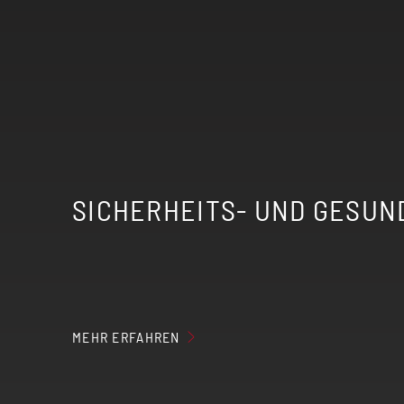
SICHERHEITS- UND GESUN
Der erzeugte Nebel der elektrischen 
MEHR ERFAHREN
Elektrische Zigaretten sind nicht für
Kreislauf-Erkrankungen (kardiovaskul