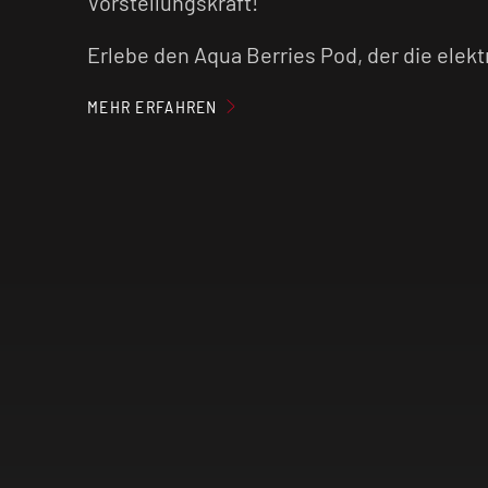
Vorstellungskraft!
Erlebe den Aqua Berries Pod, der die elekt
süßen Beeren und etwas Frische in einer 
Geschmacksexplosion einfängt und deine
MEHR ERFAHREN
Geschmacksknospen zu einem wahren Fes
entführt!