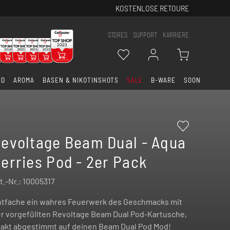
KOSTENLOSE RETOURE
STORES
SUPPORT
KARRIERE
ID
AROMA
BASEN & NIKOTINSHOTS
SALE
B-WARE
SOON
evoltage Beam Dual - Aqua
erries Pod - 2er Pack
t.-Nr.:
10005317
tfache ein wahres Feuerwerk des Geschmacks mit
r vorgefüllten Revoltage Beam Dual Pod-Kartusche,
akt abgestimmt auf deinen Beam Dual Pod Mod!