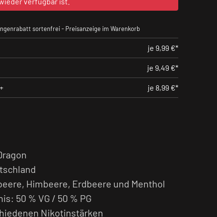
wieder verfügbar ist.
ngenrabatt sortenfrei - Preisanzeige im Warenkorb
je 9,99 €*
je 9,49 €*
+
je 8,99 €*
Dragon
utschland
eere, Himbeere, Erdbeere und Menthol
is: 50 % VG / 50 % PG
schiedenen Nikotinstärken