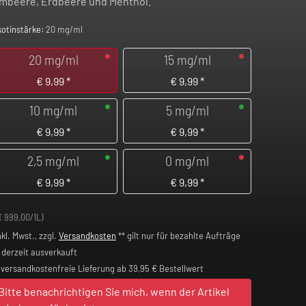
mbeere, Erdbeere und Menthol.
kotinstärke:
20 mg/ml
20 mg/ml
15 mg/ml
€
9,99
*
€
9,99
*
10 mg/ml
5 mg/ml
€
9,99
*
€
9,99
*
2,5 mg/ml
0 mg/ml
€
9,99
*
€
9,99
*
€ 999,00/1L)
nkl. Mwst., zzgl.
Versandkosten
** gilt nur für bezahlte Aufträge
derzeit ausverkauft
versandkostenfreie Lieferung ab 39,95 € Bestellwert
Bitte benachrichtigen Sie mich, wenn der Artikel