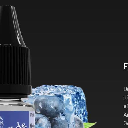
D
d
e
A
G