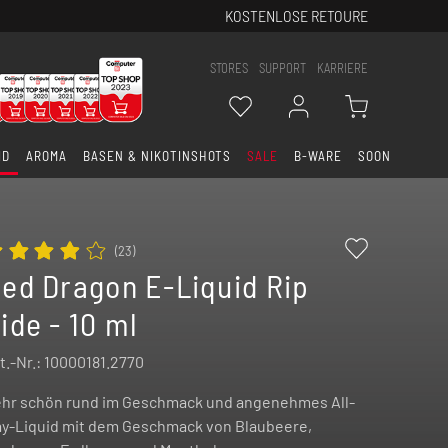
KOSTENLOSE RETOURE
STORES
SUPPORT
KARRIERE
ID
AROMA
BASEN & NIKOTINSHOTS
SALE
B-WARE
SOON
(
23
)
ed Dragon E-Liquid Rip
ide - 10 ml
t.-Nr.:
10000181.2770
hr schön rund im Geschmack und angenehmes All-
y-Liquid mit dem Geschmack von Blaubeere,