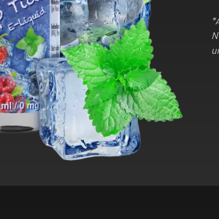
*
N
u