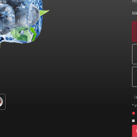
Hi
Ni
(
* i