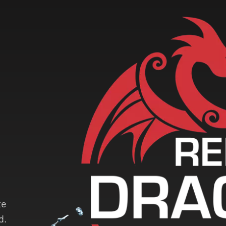
te
d.