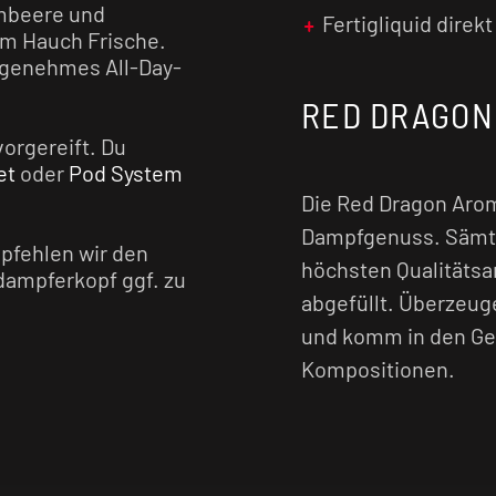
imbeere und
Fertigliquid direk
em Hauch Frische.
ngenehmes All-Day-
RED DRAGON
vorgereift. Du
et
oder
Pod System
Die Red Dragon Arom
Dampfgenuss. Sämtl
pfehlen wir den
höchsten Qualitätsa
dampferkopf ggf. zu
abgefüllt. Überzeug
und komm in den Ge
Kompositionen.