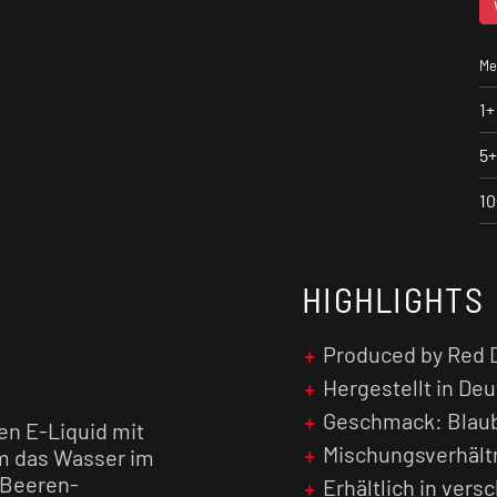
Me
1+
5+
10
HIGHLIGHTS
Produced by Red 
Hergestellt in De
Geschmack: Blaub
en E-Liquid mit
Mischungsverhältn
em das Wasser im
 Beeren-
Erhältlich in ver