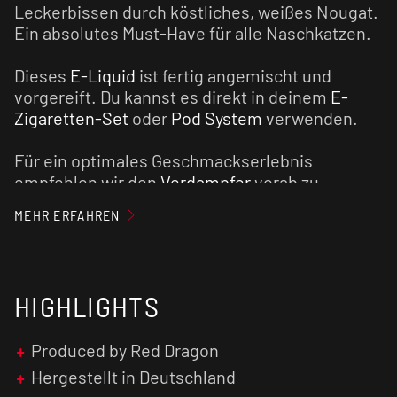
Leckerbissen durch köstliches, weißes Nougat.
Ein absolutes Must-Have für alle Naschkatzen.
Dieses
E-Liquid
ist fertig angemischt und
vorgereift. Du kannst es direkt in deinem
E-
Zigaretten-Set
oder
Pod System
verwenden.
Für ein optimales Geschmackserlebnis
empfehlen wir den
Verdampfer
vorab zu
reinigen und den Verdampferkopf ggf. zu
MEHR ERFAHREN
tauschen.
HIGHLIGHTS
Produced by Red Dragon
Hergestellt in Deutschland