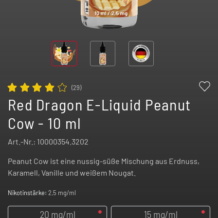
(
29
)
Red Dragon E-Liquid Peanut
Cow - 10 ml
Art.-Nr.:
10000354.3202
Peanut Cow ist eine nussig-süße Mischung aus Erdnuss,
Karamell, Vanille und weißem Nougat.
Nikotinstärke:
2,5 mg/ml
20 mg/ml
15 mg/ml