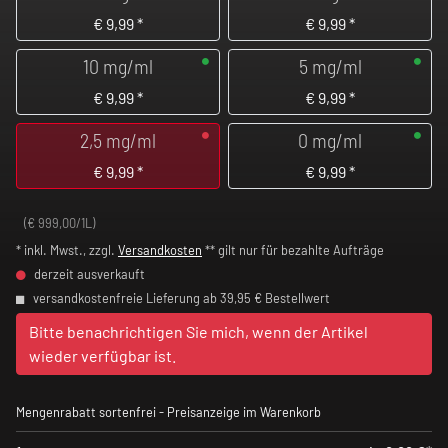
€
9,99
*
€
9,99
*
10 mg/ml
5 mg/ml
€
9,99
*
€
9,99
*
2,5 mg/ml
0 mg/ml
€
9,99
*
€
9,99
*
(€ 999,00/1L)
* inkl. Mwst., zzgl.
Versandkosten
** gilt nur für bezahlte Aufträge
derzeit ausverkauft
versandkostenfreie Lieferung ab 39,95 € Bestellwert
Bitte benachrichtigen Sie mich, wenn der Artikel
wieder verfügbar ist.
Mengenrabatt sortenfrei - Preisanzeige im Warenkorb