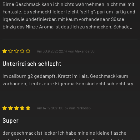
benutzen! Im Zweifel befragst du vor der
Birne Geschmack kann ich nichts wahrnehmen, nicht mal mit
Fantasie. Es schmeckt leider leicht "seifig", parfum- artig und
Nutzung deinen Arzt.
irgendwie undefinierbar, mit kaum vorhandenenr Süsse.
Einzig das Minze Aroma ist deutlich zu schmecken. Schade..
Unsere Produkte sind keine Nikotin-
Entwöhnungsmittel! Wenn du dir den
Nikotin-Konsum abgewöhnen willst,
Am 30.9.2023 22:14 von Alexander86
wendest du dich bitte an deinen Arzt oder
Unterirdisch schlecht
Apotheker.
Im caliburn g2 gedampft. Kratzt im Hals, Geschmack kaum
vorhanden. Leute, eure Eigenmarken sind echt schlecht sry
Elektrische Zigaretten sind kein Spielzeug!
Bewahre daher das Gerät und die
Aromaliquids absolut unzugänglich für
Am 14.12.2021 00:37 von Perkoss3
Kinder auf!
Super
der geschmack ist lecker ich habe mir eine kleine flasche