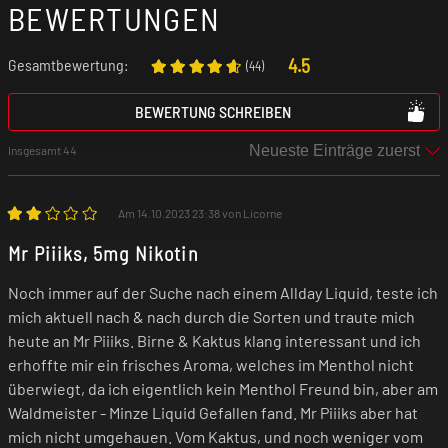
BEWERTUNGEN
mit Herz-Kreislauf-Erkrankungen
(kardiovaskuläre Erkrankungen) geeignet!
4.5
Gesamtbewertung:
(
44
)
Benutze das Produkt nur mit äußerster
BEWERTUNG SCHREIBEN
Vorsicht, wenn du an einer
Insgesamt 44
Lungenerkrankung (z. B. Asthma, COPD,
Bronchitis, Lungenentzündung) leidest. Der
Am 14.10.2023 23:38 von Licorne
freigesetzte Nebel kann bei vorgeschädigter
Lunge unter Umständen einen Asthmaanfall,
Mr Piiiks, 5mg Nikotin
Luftnot und Hustenanfälle auslösen.
Noch immer auf der Suche nach einem Allday Liquid, teste ich
Verwende das Produkt nicht, wenn eines
mich aktuell nach & nach durch die Sorten und traute mich
dieser Symptome bei dir auftritt!
heute an Mr Piiiks. Birne & Kaktus klang interessant und ich
erhoffte mir ein frisches Aroma, welches im Menthol nicht
überwiegt, da ich eigentlich kein Menthol Freund bin, aber am
Falls du allergisch auf einen der Inhaltsstoffe
Waldmeister - Minze Liquid Gefallen fand. Mr Piiiks aber hat
reagierst, darfst du das Produkt nicht
mich nicht umgehauen. Vom Kaktus, und noch weniger vom