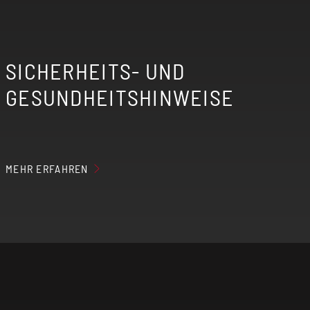
SICHERHEITS- UND
GESUNDHEITSHINWEISE
MEHR ERFAHREN
Der erzeugte Nebel der elektrischen
Zigarette kann Nikotin enthalten, wenn du
entsprechende Aromaliquids verwendest.
Elektrische Zigaretten sind nicht für
Personen unter 18 Jahren, Nichtraucher,
Schwangere, stillende Mütter und Personen