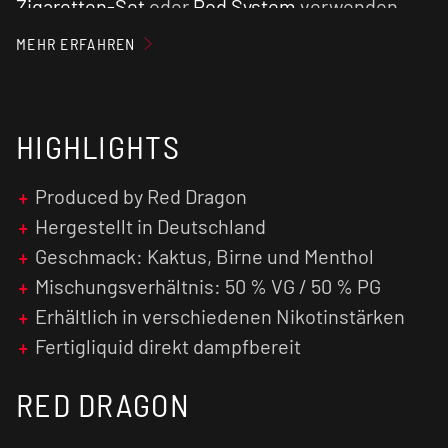
Zigaretten-Set
oder
Pod System
verwenden.
MEHR ERFAHREN
Für ein optimales Geschmackserlebnis
empfehlen wir den
Verdampfer
vorab zu
reinigen und den Verdampferkopf ggf. zu
tauschen.
HIGHLIGHTS
Produced by Red Dragon
Hergestellt in Deutschland
Geschmack: Kaktus, Birne und Menthol
Mischungsverhältnis: 50 % VG / 50 % PG
Erhältlich in verschiedenen Nikotinstärken
Fertigliquid direkt dampfbereit
RED DRAGON