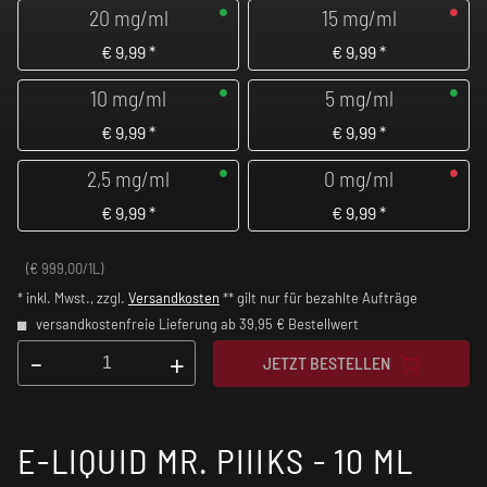
20 mg/ml
15 mg/ml
€
9,99
*
€
9,99
*
10 mg/ml
5 mg/ml
€
9,99
*
€
9,99
*
2,5 mg/ml
0 mg/ml
€
9,99
*
€
9,99
*
(€ 999,00/1L)
* inkl. Mwst., zzgl.
Versandkosten
** gilt nur für bezahlte Aufträge
versandkostenfreie Lieferung ab 39,95 € Bestellwert
-
+
JETZT BESTELLEN
E-LIQUID MR. PIIIKS - 10 ML