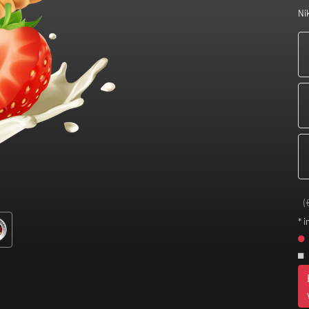
Ni
(
* i