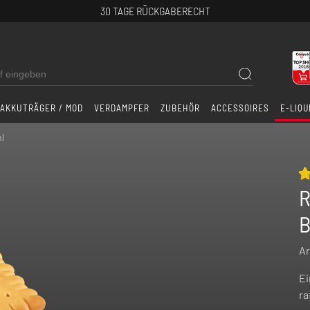
30 TAGE RÜCKGABERECHT
AKKUTRÄGER / MOD
VERDAMPFER
ZUBEHÖR
ACCESSOIRES
E-LIQU
ml
R
B
Ar
Ei
ra