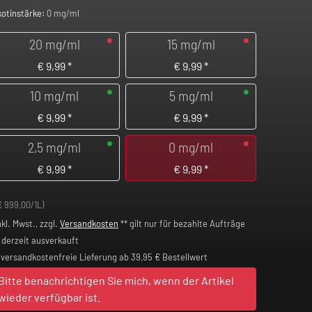
kotinstärke:
0 mg/ml
20 mg/ml
15 mg/ml
€
9,99
*
€
9,99
*
10 mg/ml
5 mg/ml
€
9,99
*
€
9,99
*
2,5 mg/ml
0 mg/ml
€
9,99
*
€
9,99
*
€ 999,00/1L)
nkl. Mwst., zzgl.
Versandkosten
** gilt nur für bezahlte Aufträge
derzeit ausverkauft
versandkostenfreie Lieferung ab 39,95 € Bestellwert
Bitte benachrichtigen Sie mich, wenn der Artikel
wieder verfügbar ist.