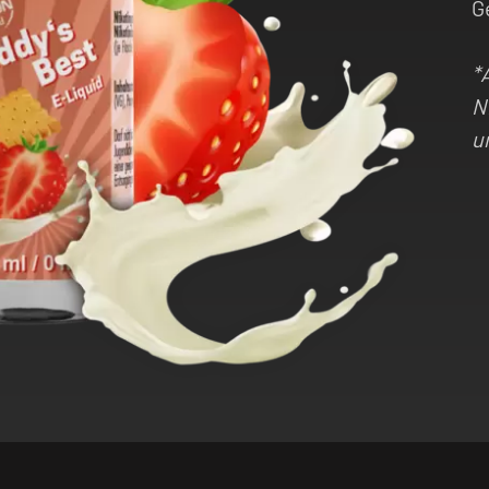
G
*
N
u