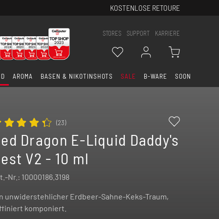
KOSTENLOSE RETOURE
STORES
SUPPORT
KARRIERE
ID
AROMA
BASEN & NIKOTINSHOTS
SALE
B-WARE
SOON
(
23
)
ed Dragon E-Liquid Daddy's
est V2 - 10 ml
t.-Nr.:
10000186.3198
n unwiderstehlicher Erdbeer-Sahne-Keks-Traum,
ffiniert komponiert.