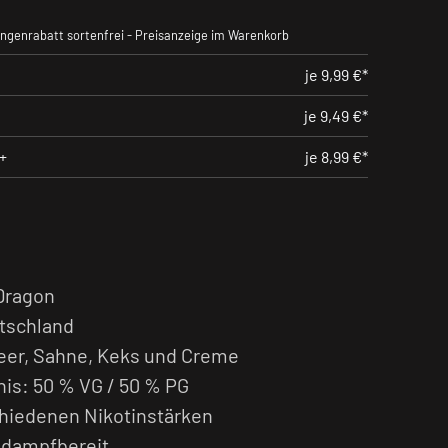
ngenrabatt sortenfrei - Preisanzeige im Warenkorb
je 9,99 €*
je 9,49 €*
+
je 8,99 €*
Dragon
utschland
er, Sahne, Keks und Creme
is: 50 % VG / 50 % PG
schiedenen Nikotinstärken
t dampfbereit