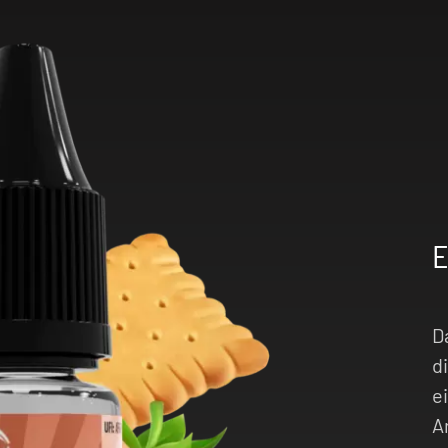
D
d
e
A