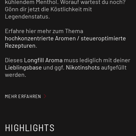
kühlendem Menthol. Worauf wartest du noch?
Gönn dir jetzt die Köstlichkeit mit
Legendenstatus.
Erfahre hier mehr zum Thema
hochkonzentrierte Aromen / steueroptimierte
Rezepturen
.
Dieses
Longfill Aroma
muss lediglich mit deiner
Lieblingsbase
und ggf.
Nikotinshots
aufgefüllt
werden.
Nach dem Auffüllen schüttelst du die Flasche
gut durch, damit sich die einzelnen
MEHR ERFAHREN
Bestandteile vermischen. Jetzt steht dem
Genuss nichts mehr im Wege. Du kannst direkt
losdampfen!
HIGHLIGHTS
Unser Tipp: Der Geschmack wird in der Regel