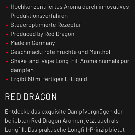
intensiver, je länger das fertig gemischte
E-
Hochkonzentriertes Aroma durch innovatives
Liquid
reift.
Produktionsverfahren
Steueroptimierte Rezeptur
Achtung:
Aroma
niemals pur dampfen!
Produced by Red Dragon
Made in Germany
Geschmack: rote Früchte und Menthol
Shake-and-Vape Long-Fill Aroma niemals pur
dampfen
Ergibt 60 ml fertiges E-Liquid
RED DRAGON
Entdecke das exquisite Dampfvergnügen der
beliebten Red Dragon Aromen jetzt auch als
Longfill. Das praktische Longfill-Prinzip bietet