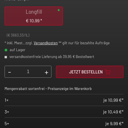
Longfill
€
10,99
*
(€ 3663,33/1L)
* inkl. Mwst., zzgl.
Versandkosten
** gilt nur für bezahlte Aufträge
auf Lager
versandkostenfreie Lieferung ab 39,95 € Bestellwert
-
+
JETZT BESTELLEN
Mengenrabatt sortenfrei - Preisanzeige im Warenkorb
1+
je 10,99 €*
3+
je 10,49 €*
5+
je 9,99 €*