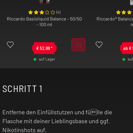
(
4
)
Riccardo Basisliquid Balance - 50/50
Riccardo® Balance
- 100 ml
€
52,99
*
ab
€
auf Lager
au
-
+
SCHRITT 1
-
Entferne den Einfüllstutzen und fülle die
Flasche mit deiner Lieblingsbase und ggf.
Nikotinshots auf.