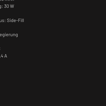
g: 30 W
s: Side-Fill
legierung
C
,4 A