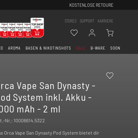
KOSTENLOSE RETOURE
STORES
SUPPORT
KARRIERE
ID
AROMA
BASEN & NIKOTINSHOTS
SALE
B-WARE
SOON
rca Vape San Dynasty -
od System inkl. Akku -
000 mAh - 2 ml
t.-Nr.:
10006614.5322
s Orca Vape San Dynasty Pod System bietet dir