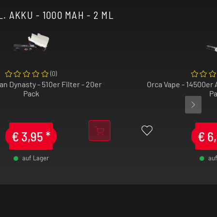
 AKKU - 1000 MAH - 2 ML
(
0
)
n Dynasty - 510er Filter - 20er
Orca Vape - 14500er 
Pack
Pa
€
3,95
*
€
6
auf Lager
auf
+
-