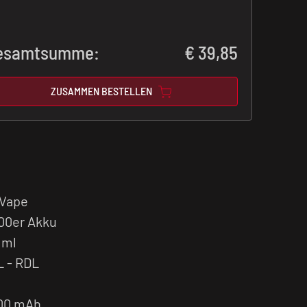
esamtsumme:
€
39,85
ZUSAMMEN BESTELLEN
 Vape
00er Akku
 ml
L - RDL
000 mAh