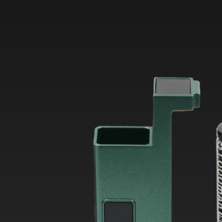
Das San Dynasty Pod System von Orca Vape 
gängigen Schutzfunktionen ausgestattet –
Kurzschlussschutz, Überhitzungsschutz u
Zugdauerbegrenzung – damit du dich voll 
Dampferlebnis konzentrieren kannst.
Worauf wartest du noch? Sicher dir jetzt d
System!