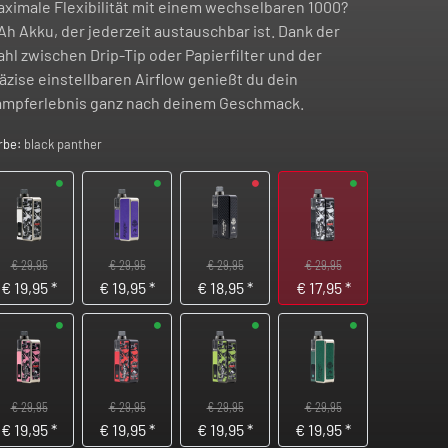
ximale Flexibilität mit einem wechselbaren 1000?
h Akku, der jederzeit austauschbar ist. Dank der
hl zwischen Drip-Tip oder Papierfilter und der
äzise einstellbaren Airflow genießt du dein
mpferlebnis ganz nach deinem Geschmack.
rbe:
black panther
€ 29,95
€ 29,95
€ 29,95
€ 29,95
€
19,95
*
€
19,95
*
€
18,95
*
€
17,95
*
€ 29,95
€ 29,95
€ 29,95
€ 29,95
€
19,95
*
€
19,95
*
€
19,95
*
€
19,95
*