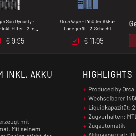
pe San Dynasty -
Orca Vape - 14500er Akku-
G
inkl. Filter - 2 ml -
Ladegerät - 2-Schacht
3er Pack
€ 9,95
€ 11,95
M INKL. AKKU
HIGHLIGHTS
Produced by Orca
Wechselbarer 145
Liquidkapazität: 2
Zugverhalten: MT
erzeugt mit
Zugautomatik
mat. Mit seinem
Akkukapazität: 1
em Design sticht das