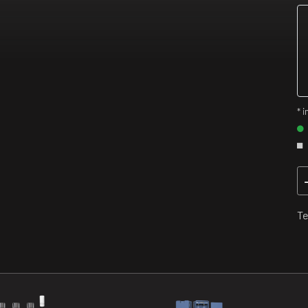
* i
Te