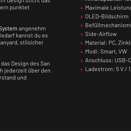
dern punktet
Maximale Leistun
OLED-Bildschirm
Befüllmechanismu
System
angenehm
Side-Airflow
Bedarf kannst du es
nyard, stilsicher
Material: PC, Zink
Modi: Smart, VW
Anschluss: USB-
n das Design des San
Ladestrom: 5 V / 1
h jederzeit über den
erstand und
ste, mit der du das
 Ein echtes
Leistung
ndeten Coils