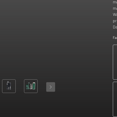
ma
mA
Wa
pr
Da
Fa