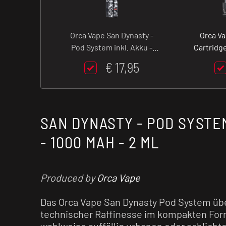
Orca Vape San Dynasty -
Orca Va
Pod System inkl. Akku -
Cartridge 
1000 mAh - 2 ml
€ 17,95
SAN DYNASTY - POD SYSTE
- 1000 MAH - 2 ML
Produced by
Orca Vape
Das Orca Vape San Dynasty Pod System üb
technischer Raffinesse im kompakten For
wahlweise auffällig urbanen oder schlicht