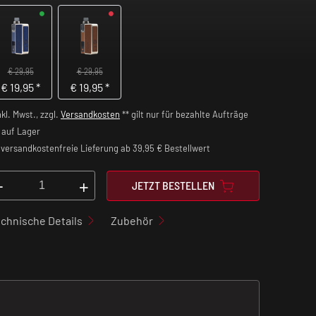
€ 29,95
€ 29,95
€
19,95
*
€
19,95
*
nkl. Mwst., zzgl.
Versandkosten
** gilt nur für bezahlte Aufträge
auf Lager
versandkostenfreie Lieferung ab 39,95 € Bestellwert
-
+
JETZT BESTELLEN
chnische Details
Zubehör