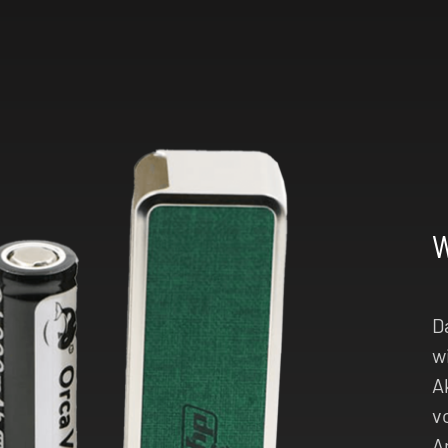
ist mit allen
 darunter
nd
und ganz auf dein
ein San Dynasty Pod
D
w
A
v
A