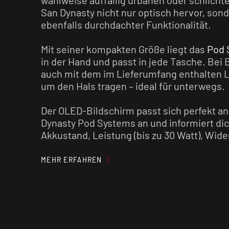
San Dynasty nicht nur optisch hervor, son
ebenfalls durchdachter Funktionalität.
Mit seiner kompakten Größe liegt das
Pod 
in der Hand und passt in jede Tasche. Bei 
auch mit dem im Lieferumfang enthalten La
um den Hals tragen – ideal für unterwegs.
Der OLED-Bildschirm passt sich perfekt a
Dynasty Pod Systems an und informiert dic
Akkustand, Leistung (bis zu 30 Watt), Wid
Zuganzahl.
MEHR ERFAHREN
Die Bedienung erfolgt über die Funktionsta
Pod System ein- und ausschalten, oder
Leistungsanpassungen vornehmen kannst.
Highlight ist der Smart Mode, bei dem die 
automatisch an den Widerstand des verwe