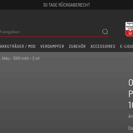
30 TAGE RÜCKGABERECHT
AKKUTRÄGER / MOD
VERDAMPFER
ZUBEHÖR
ACCESSOIRES
E-LIQU
. Akku - 1000 mAh - 2 ml
O
P
1
Ar
Da