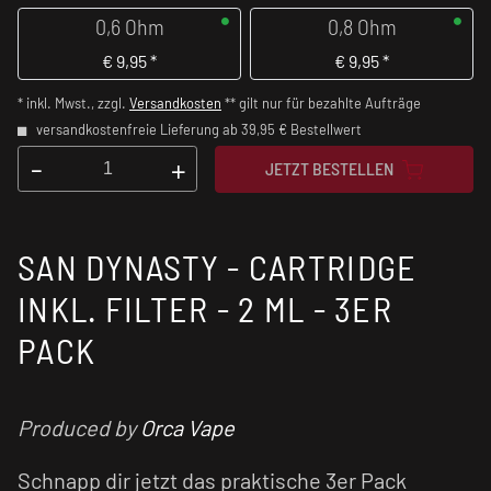
0,6 Ohm
0,8 Ohm
€
9,95
*
€
9,95
*
* inkl. Mwst., zzgl.
Versandkosten
** gilt nur für bezahlte Aufträge
versandkostenfreie Lieferung ab 39,95 € Bestellwert
-
+
JETZT BESTELLEN
SAN DYNASTY - CARTRIDGE
INKL. FILTER - 2 ML - 3ER
PACK
Produced by
Orca Vape
Schnapp dir jetzt das praktische 3er Pack