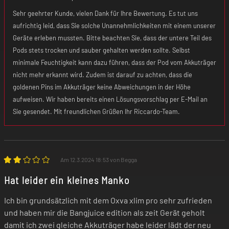
Sehr geehrter Kunde, vielen Dank für Ihre Bewertung. Es tut uns
Xlim Top Fill Pod-Kartusche 0,6 Ohm
aufrichtig leid, dass Sie solche Unannehmlichkeiten mit einem unserer
Geräte erleben mussten. Bitte beachten Sie, dass der untere Teil des
Xlim Top Fill Pod-Kartusche 0,8 Ohm
Pods stets trocken und sauber gehalten werden sollte. Selbst
minimale Feuchtigkeit kann dazu führen, dass der Pod vom Akkuträger
nicht mehr erkannt wird. Zudem ist darauf zu achten, dass die
goldenen Pins im Akkuträger keine Abweichungen in der Höhe
aufweisen. Wir haben bereits einen Lösungsvorschlag per E-Mail an
Sie gesendet. Mit freundlichen Grüßen Ihr Riccardo-Team.
Am 12.3.2024 18:53 von Begga
Hat leider ein kleines Manko
Ich bin grundsätzlich mit dem Oxva xlim pro sehr zufrieden
und haben mir die Bangjuice edition als zeit Gerät geholt
damit ich zwei gleiche Akkuträger habe leider lädt der neu