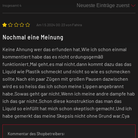
Insgesamt 4
Akkukapazität: 1000 mAh
Am 1.5.2024 00:23 von Fahira
Widerstandsbereich: 0,33 bis 3,0 Ohm
Nochmal eine Meinung
Ladespannung: 5 V
Keine Ahnung wer das erfunden hat.Wie ich schon einmal
kommentiert habe das es nicht ordungsgemäß
Max. Ladestrom: 2 A
funktioniert.Mal geht,es mal nicht,dann kommt dazu das das
Liquid wie Plastik schmeckt und nicht so wie es schmecken
sollte.Nach ein paar Zügen mit großen Pausen dazwischen
Anschluss: USB-C
wird es so heiss das ich schon meine Lippen angebrannt
habe.Sowas geht gar nicht.Wenn ich meine andre dampfe hab
Modi: VW
ich das gar nicht.Schon diese konstruktion das man das
Liquid so einfüllt hat mich schon skeptisch gemacht.Und ich
habe gemerkt das meine Skepsis nicht ohne Grund war.Cya
Schutzfunktionen: Abschaltautomatik,
Kurzschlussschutz, Überhitzungsschutz,
Kommentar des Shopbetreibers:
Tiefenentladungsschutz und Überladungsschutz