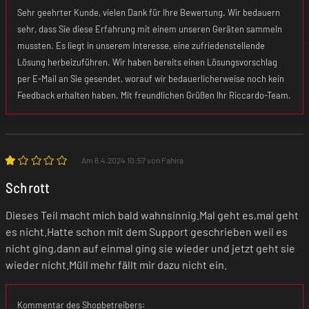
Sehr geehrter Kunde, vielen Dank für Ihre Bewertung. Wir bedauern
sehr, dass Sie diese Erfahrung mit einem unseren Geräten sammeln
mussten. Es liegt in unserem Interesse, eine zufriedenstellende
Lösung herbeizuführen. Wir haben bereits einen Lösungsvorschlag
per E-Mail an Sie gesendet, worauf wir bedauerlicherweise noch kein
OXVA Xlim Top Fill Cartridge
Feedback erhalten haben. Mit freundlichen Grüßen Ihr Riccardo-Team.
Am 6.4.2024 10:57 von Fahira
Liquidkapazität: 2 ml
Schrott
Zugverhalten: MTL und RDL
Dieses Teil macht mich bald wahnsinnig.Mal geht es,mal geht
es nicht.Hatte schon mit dem Support geschrieben weil es
Befüllsystem: Top-Fill-System
nicht ging,dann auf einmal ging sie wieder und jetzt geht sie
wieder nicht.Müll mehr fällt mir dazu nicht ein.
Material: PCTG
Kommentar des Shopbetreibers: