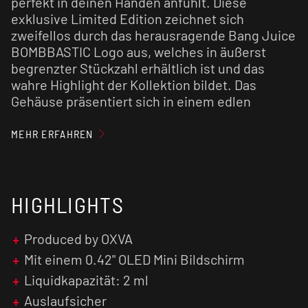
perfekt in deinen Händen anfühlt. Diese
exklusive Limited Edition zeichnet sich
zweifellos durch das herausragende Bang Juice
BOMBBASTIC Logo aus, welches in äußerst
begrenzter Stückzahl erhältlich ist und das
wahre Highlight der Kollektion bildet. Das
Gehäuse präsentiert sich in einem edlen
Hochglanzschwarz und erzeugt, abhängig vom
Lichteinfall, einen beeindruckenden Dark-
MEHR ERFAHREN
Rainbow-Effekt, der das Material in einem
faszinierenden Glanz erstrahlen lässt.
HIGHLIGHTS
Die Top Fill Pod-Kartuschen wurden ebenfalls
BOMBBASTISCH geformt und schmiegen sich
sanft an deine Lippen an, um ein komfortables
Produced by OXVA
und genussvolles Dampferlebnis zu
Mit einem 0.42" OLED Mini Bildschirm
garantieren. Genieße unübertroffenen Komfort
Liquidkapazität: 2 ml
und zeitlose Eleganz mit der Xlim Pro Limited
Edition!
Auslaufsicher