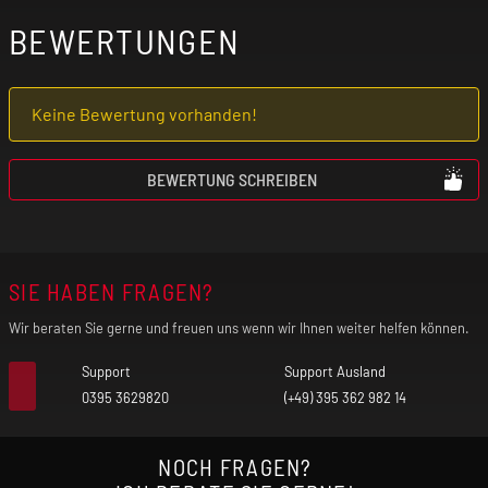
Lungenerkrankung (z. B. Asthma, COPD,
BEWERTUNGEN
Bronchitis, Lungenentzündung) leidest. Der
freigesetzte Nebel kann bei vorgeschädigter
Keine Bewertung vorhanden!
Lunge unter Umständen einen Asthmaanfall,
Luftnot und Hustenanfälle auslösen.
BEWERTUNG SCHREIBEN
Verwende das Produkt nicht, wenn eines
dieser Symptome bei dir auftritt!
SIE HABEN FRAGEN?
Falls du allergisch auf einen der Inhaltsstoffe
reagierst, darfst du das Produkt nicht
Wir beraten Sie gerne und freuen uns wenn wir Ihnen weiter helfen können.
benutzen! Im Zweifel befragst du vor der
Support
Support Ausland
Nutzung deinen Arzt.
0395 3629820
(+49) 395 362 982 14
Unsere Produkte sind keine Nikotin-
NOCH FRAGEN?