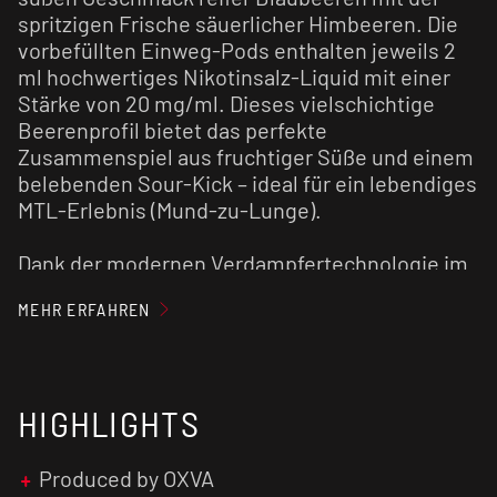
spritzigen Frische säuerlicher Himbeeren. Die
vorbefüllten Einweg-Pods enthalten jeweils 2
ml hochwertiges Nikotinsalz-Liquid mit einer
Stärke von 20 mg/ml. Dieses vielschichtige
Beerenprofil bietet das perfekte
Zusammenspiel aus fruchtiger Süße und einem
belebenden Sour-Kick – ideal für ein lebendiges
MTL-Erlebnis (Mund-zu-Lunge).
Dank der modernen Verdampfertechnologie im
Inneren wird das kontrastreiche Beerenaroma
MEHR ERFAHREN
vom ersten bis zum letzten Zug absolut
gleichmäßig und rein wiedergegeben. Das
Handling bleibt gewohnt unkompliziert: Einfach
den Prefilled Pod in das schlanke Basisgerät
HIGHLIGHTS
einsetzen und über die sensible Zugautomatik
sofort genießen – ganz ohne Tasten oder
Einstellungen. Wer eine erfrischende und
Produced by OXVA