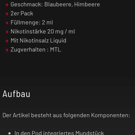
fruchtig-intensive Sorte für den Alltag sucht
Geschmack: Blaubeere, Himbeere
und die OXVA SlimStick Blueberry Sour
2er Pack
Raspberry kaufen möchte, findet hier die
Füllmenge: 2 ml
perfekte Wahl.
Nikotinstärke 20 mg / ml
Sichern Sie sich dieses praktische Doppelpack,
Mit Nikotinsalz Liquid
um Ihr System jederzeit mit frischen
Zugverhalten : MTL
Verdampferköpfen
bzw. Austausch-Pods
auszustatten.
Aufbau
Der Artikel besteht aus folgenden Komponenten:
In den Pod integriertes Mundstück