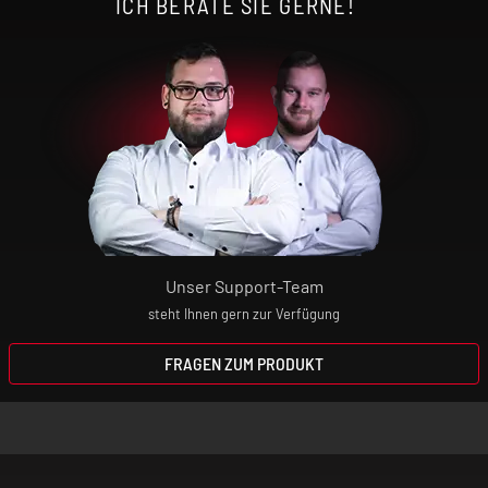
Entwöhnungsmittel! Wenn du dir den
ICH BERATE SIE GERNE!
Nikotin-Konsum abgewöhnen willst,
wendest du dich bitte an deinen Arzt oder
Apotheker.
Elektrische Zigaretten sind kein Spielzeug!
Bewahre daher das Gerät und die
Aromaliquids absolut unzugänglich für
Kinder auf!
Unser Support-Team
steht Ihnen gern zur Verfügung
FRAGEN ZUM PRODUKT