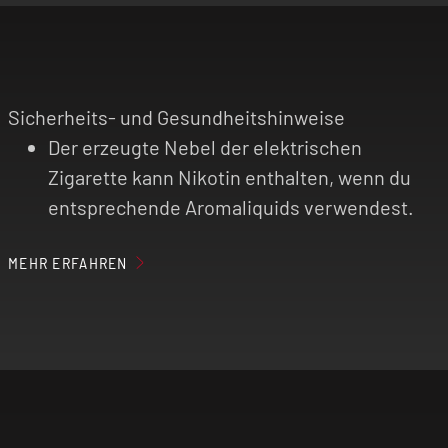
Sicherheits- und Gesundheitshinweise
Der erzeugte Nebel der elektrischen
Zigarette kann Nikotin enthalten, wenn du
entsprechende Aromaliquids verwendest.
Elektrische Zigaretten sind nicht für
MEHR ERFAHREN
Personen unter 18 Jahren, Nichtraucher,
Schwangere, stillende Mütter und Personen
mit Herz-Kreislauf-Erkrankungen
(kardiovaskuläre Erkrankungen) geeignet!
Benutze das Produkt nur mit äußerster
Vorsicht, wenn du an einer