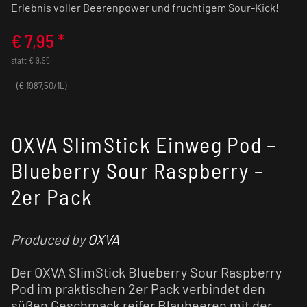
Erlebnis voller Beerenpower und fruchtigem Sour-Kick!
€
7,95
*
statt € 9,95
(€ 1987,50/1L)
OXVA SlimStick Einweg Pod –
Blueberry Sour Raspberry –
2er Pack
Produced by
OXVA
Der OXVA SlimStick Blueberry Sour Raspberry
Pod im praktischen 2er Pack verbindet den
süßen Geschmack reifer Blaubeeren mit der