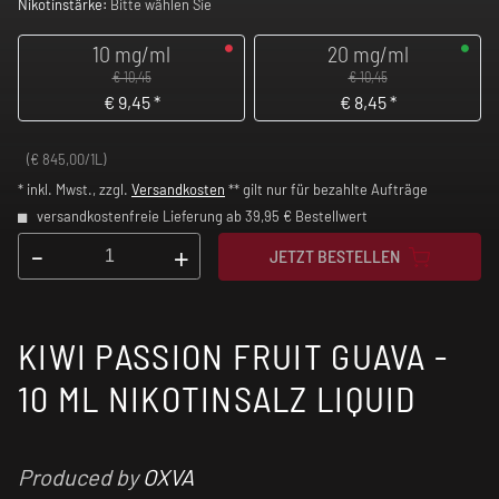
Nikotinstärke:
Bitte wählen Sie
10 mg/ml
20 mg/ml
€ 10,45
€ 10,45
€
9,45
*
€
8,45
*
(€ 845,00/1L)
* inkl. Mwst., zzgl.
Versandkosten
** gilt nur für bezahlte Aufträge
versandkostenfreie Lieferung ab 39,95 € Bestellwert
-
+
JETZT BESTELLEN
KIWI PASSION FRUIT GUAVA -
10 ML NIKOTINSALZ LIQUID
Produced by
OXVA