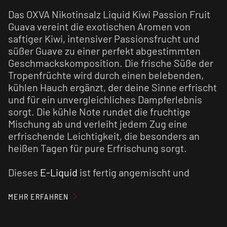
Das OXVA Nikotinsalz Liquid Kiwi Passion Fruit
Guava vereint die exotischen Aromen von
saftiger Kiwi, intensiver Passionsfrucht und
süßer Guave zu einer perfekt abgestimmten
Geschmackskomposition. Die frische Süße der
Tropenfrüchte wird durch einen belebenden,
kühlen Hauch ergänzt, der deine Sinne erfrischt
und für ein unvergleichliches Dampferlebnis
sorgt. Die kühle Note rundet die fruchtige
Mischung ab und verleiht jedem Zug eine
erfrischende Leichtigkeit, die besonders an
heißen Tagen für pure Erfrischung sorgt.
Dieses
E-Liquid
ist fertig angemischt und
vorgereift. Du kannst es direkt in deinem
E-
Zigaretten-Set
oder
Pod System
verwenden.
MEHR ERFAHREN
Für ein optimales Geschmackserlebnis