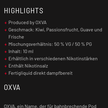
empfehlen wir den
Verdampfer
vorab zu
HIGHLIGHTS
reinigen und den Verdampferkopf ggf. zu
tauschen.
Produced by OXVA
Nikotinsalz Liquids sind im Vergleich zu
Geschmack: Kiwi, Passionsfrucht, Guave und
normalen nikotinhaltigen E-Liquids weniger
Frische
kratzig und verursachen einen geringen Flash
(Throat Hit). Zusätzlich wird das Nikotinsalz
Mischungsverhältnis: 50 % VG / 50 % PG
schneller vom menschlichen Organismus
Inhalt: 10 ml
verarbeitet, was zu einer früheren
Erhältlich in verschiedenen Nikotinstärken
Nikotinsättigung führt.
Enthält Nikotinsalz
Fertigliquid direkt dampfbereit
OXVA
OXVA, ein Name, der für bahnbrechende Pod