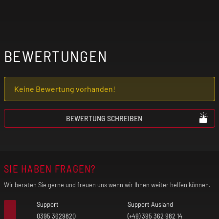
Elektrische Zigaretten sind nicht für
Personen unter 18 Jahren, Nichtraucher,
Schwangere, stillende Mütter und Personen
BEWERTUNGEN
mit Herz-Kreislauf-Erkrankungen
(kardiovaskuläre Erkrankungen) geeignet!
Keine Bewertung vorhanden!
Benutze das Produkt nur mit äußerster
Vorsicht, wenn du an einer
BEWERTUNG SCHREIBEN
Lungenerkrankung (z. B. Asthma, COPD,
Bronchitis, Lungenentzündung) leidest. Der
freigesetzte Nebel kann bei vorgeschädigter
SIE HABEN FRAGEN?
Lunge unter Umständen einen Asthmaanfall,
Luftnot und Hustenanfälle auslösen.
Wir beraten Sie gerne und freuen uns wenn wir Ihnen weiter helfen können.
Verwende das Produkt nicht, wenn eines
Support
Support Ausland
dieser Symptome bei dir auftritt!
0395 3629820
(+49) 395 362 982 14