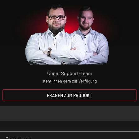
benutzen! Im Zweifel befragst du vor der
Nutzung deinen Arzt.
Unsere Produkte sind keine Nikotin-
Entwöhnungsmittel! Wenn du dir den
Nikotin-Konsum abgewöhnen willst,
wendest du dich bitte an deinen Arzt oder
Apotheker.
Unser Support-Team
steht Ihnen gern zur Verfügung
Elektrische Zigaretten sind kein Spielzeug!
Bewahre daher das Gerät und die
FRAGEN ZUM PRODUKT
Aromaliquids absolut unzugänglich für
Kinder auf!