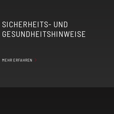
SICHERHEITS- UND
GESUNDHEITSHINWEISE
MEHR ERFAHREN
Der erzeugte Nebel der elektrischen
Zigarette kann Nikotin enthalten, wenn du
entsprechende Aromaliquids verwendest.
Elektrische Zigaretten sind nicht für
Personen unter 18 Jahren, Nichtraucher,
Schwangere, stillende Mütter und Personen