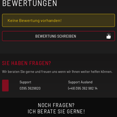
BEWERTUNGEN
mit Herz-Kreislauf-Erkrankungen
(kardiovaskuläre Erkrankungen) geeignet!
Keine Bewertung vorhanden!
Benutze das Produkt nur mit äußerster
Vorsicht, wenn du an einer
BEWERTUNG SCHREIBEN
Lungenerkrankung (z. B. Asthma, COPD,
Bronchitis, Lungenentzündung) leidest. Der
freigesetzte Nebel kann bei vorgeschädigter
SIE HABEN FRAGEN?
Lunge unter Umständen einen Asthmaanfall,
Luftnot und Hustenanfälle auslösen.
Wir beraten Sie gerne und freuen uns wenn wir Ihnen weiter helfen können.
Verwende das Produkt nicht, wenn eines
Support
Support Ausland
dieser Symptome bei dir auftritt!
0395 3629820
(+49) 395 362 982 14
Falls du allergisch auf einen der Inhaltsstoffe
NOCH FRAGEN?
reagierst, darfst du das Produkt nicht
ICH BERATE SIE GERNE!