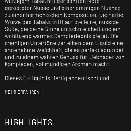
würzigem Tabak mit der sanften Note
gerösteter Nüsse und einer cremigen Nuance
zu einer harmonischen Komposition. Die herbe
Würze des Tabaks trifft auf die feine, nussige
Süße, die deine Sinne umschmeichelt und ein
wohltuend warmes Dampferlebnis bietet. Die
cremigen Untertöne verleihen dem Liquid eine
angenehme Weichheit, die es perfekt abrundet
und zu einem wahren Genuss für Liebhaber von
komplexen, vollmundigen Aromen macht.
Dieses
E-Liquid
ist fertig angemischt und
vorgereift. Du kannst es direkt in deinem
E-
Zigaretten-Set
oder
Pod System
verwenden.
MEHR ERFAHREN
Für ein optimales Geschmackserlebnis
empfehlen wir den
Verdampfer
vorab zu
HIGHLIGHTS
reinigen und den Verdampferkopf ggf. zu
tauschen.