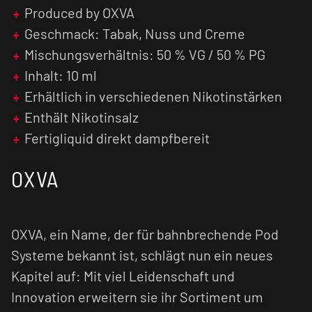
Produced by OXVA
Nikotinsalz Liquids sind im Vergleich zu
Geschmack: Tabak, Nuss und Creme
normalen nikotinhaltigen E-Liquids weniger
Mischungsverhältnis: 50 % VG / 50 % PG
kratzig und verursachen einen geringen Flash
(Throat Hit). Zusätzlich wird das Nikotinsalz
Inhalt: 10 ml
schneller vom menschlichen Organismus
Erhältlich in verschiedenen Nikotinstärken
verarbeitet, was zu einer früheren
Enthält Nikotinsalz
Nikotinsättigung führt.
Fertigliquid direkt dampfbereit
OXVA
OXVA, ein Name, der für bahnbrechende Pod
Systeme bekannt ist, schlägt nun ein neues
Kapitel auf: Mit viel Leidenschaft und
Innovation erweitern sie ihr Sortiment um