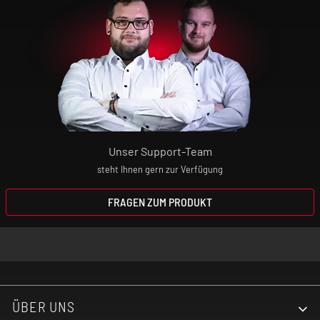
Nutzung deinen Arzt.
Unsere Produkte sind keine Nikotin-
Entwöhnungsmittel! Wenn du dir den
Nikotin-Konsum abgewöhnen willst,
wendest du dich bitte an deinen Arzt oder
Apotheker.
Unser Support-Team
steht Ihnen gern zur Verfügung
Elektrische Zigaretten sind kein Spielzeug!
Bewahre daher das Gerät und die
FRAGEN ZUM PRODUKT
Aromaliquids absolut unzugänglich für
Kinder auf!
ÜBER UNS