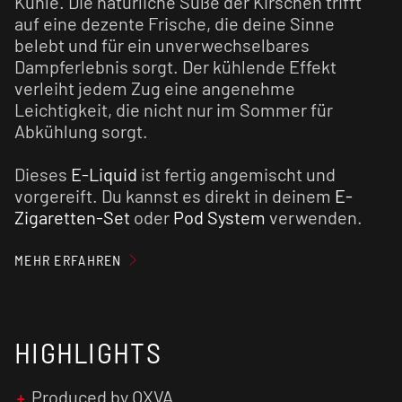
Kühle. Die natürliche Süße der Kirschen trifft
auf eine dezente Frische, die deine Sinne
belebt und für ein unverwechselbares
Dampferlebnis sorgt. Der kühlende Effekt
verleiht jedem Zug eine angenehme
Leichtigkeit, die nicht nur im Sommer für
Abkühlung sorgt.
Dieses
E-Liquid
ist fertig angemischt und
vorgereift. Du kannst es direkt in deinem
E-
Zigaretten-Set
oder
Pod System
verwenden.
Für ein optimales Geschmackserlebnis
MEHR ERFAHREN
empfehlen wir den
Verdampfer
vorab zu
reinigen und den Verdampferkopf ggf. zu
tauschen.
HIGHLIGHTS
Nikotinsalz Liquids sind im Vergleich zu
normalen nikotinhaltigen E-Liquids weniger
Produced by OXVA