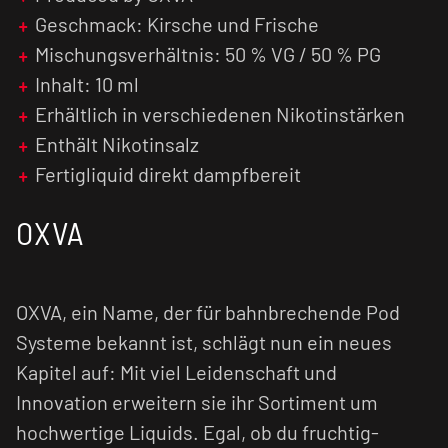
kratzig und verursachen einen geringen Flash
Geschmack: Kirsche und Frische
(Throat Hit). Zusätzlich wird das Nikotinsalz
Mischungsverhältnis: 50 % VG / 50 % PG
schneller vom menschlichen Organismus
verarbeitet, was zu einer früheren
Inhalt: 10 ml
Nikotinsättigung führt.
Erhältlich in verschiedenen Nikotinstärken
Enthält Nikotinsalz
Fertigliquid direkt dampfbereit
OXVA
OXVA, ein Name, der für bahnbrechende Pod
Systeme bekannt ist, schlägt nun ein neues
Kapitel auf: Mit viel Leidenschaft und
Innovation erweitern sie ihr Sortiment um
hochwertige Liquids. Egal, ob du fruchtig-