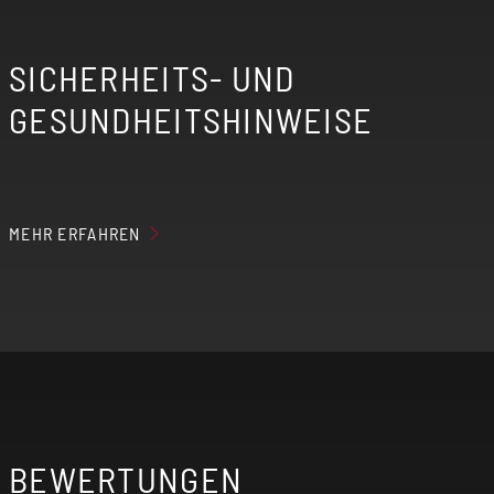
SICHERHEITS- UND
GESUNDHEITSHINWEISE
MEHR ERFAHREN
Der erzeugte Nebel der elektrischen
Zigarette kann Nikotin enthalten, wenn du
entsprechende Aromaliquids verwendest.
Elektrische Zigaretten sind nicht für
Personen unter 18 Jahren, Nichtraucher,
Schwangere, stillende Mütter und Personen
BEWERTUNGEN
mit Herz-Kreislauf-Erkrankungen