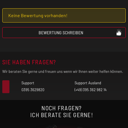
(kardiovaskuläre Erkrankungen) geeignet!
Keine Bewertung vorhanden!
Benutze das Produkt nur mit äußerster
Vorsicht, wenn du an einer
BEWERTUNG SCHREIBEN
Lungenerkrankung (z. B. Asthma, COPD,
Bronchitis, Lungenentzündung) leidest. Der
freigesetzte Nebel kann bei vorgeschädigter
SIE HABEN FRAGEN?
Lunge unter Umständen einen Asthmaanfall,
Luftnot und Hustenanfälle auslösen.
Wir beraten Sie gerne und freuen uns wenn wir Ihnen weiter helfen können.
Verwende das Produkt nicht, wenn eines
Support
Support Ausland
dieser Symptome bei dir auftritt!
0395 3629820
(+49) 395 362 982 14
Falls du allergisch auf einen der Inhaltsstoffe
NOCH FRAGEN?
reagierst, darfst du das Produkt nicht
ICH BERATE SIE GERNE!
benutzen! Im Zweifel befragst du vor der