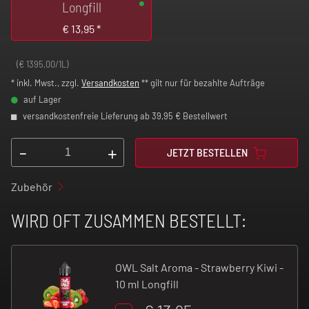
Longfill
€
13,95
*
(€ 1395,00/1L)
* inkl. Mwst., zzgl.
Versandkosten
** gilt nur für bezahlte Aufträge
auf Lager
versandkostenfreie Lieferung ab 39,95 € Bestellwert
-
+
JETZT BESTELLEN
Zubehör
WIRD OFT ZUSAMMEN BESTELLT:
OWL Salt Aroma - Strawberry Kiwi -
10 ml Longfill