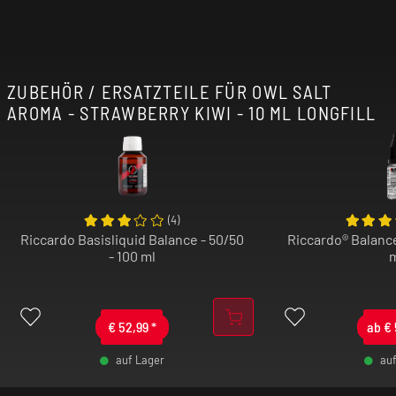
ZUBEHÖR / ERSATZTEILE FÜR OWL SALT
AROMA - STRAWBERRY KIWI - 10 ML LONGFILL
(
4
)
Riccardo Basisliquid Balance - 50/50
Riccardo® Balance
- 100 ml
€
52,99
*
ab
€
auf Lager
au
-
+