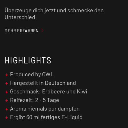
Überzeuge dich jetzt und schmecke den
Unterschied!
Dieses
Longfill Aroma
muss lediglich mit deiner
MEHR ERFAHREN
Lieblingsbase
und ggf.
Nikotin-Shots
aufgefüllt
werden.
HIGHLIGHTS
Nach dem Auffüllen schüttelst du die Flasche
gut durch, damit sich die einzelnen
Bestandteile vermischen. Jetzt steht dem
Produced by OWL
Genuss nichts mehr im Wege. Du kannst direkt
Hergestellt in Deutschland
losdampfen!
Geschmack: Erdbeere und Kiwi
Unser Tipp: Der Geschmack wird in der Regel
Reifezeit: 2 - 5 Tage
intensiver, je länger das fertig gemischte
E-
Aroma niemals pur dampfen
Liquid
reift.
Ergibt 60 ml fertiges E-Liquid
Achtung:
Aroma
niemals pur dampfen!