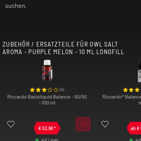
suchen.
ZUBEHÖR / ERSATZTEILE FÜR OWL SALT
AROMA - PURPLE MELON - 10 ML LONGFILL
(
4
)
Riccardo Basisliquid Balance - 50/50
Riccardo® Balance
- 100 ml
€
52,99
*
ab
€
auf Lager
au