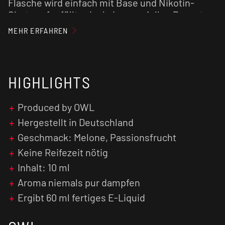
Flasche wird einfach mit Base und Nikotin-
Shots aufgefüllt – dank der speziellen Rezeptur
ist keine Reifezeit erforderlich. Nach dem
MEHR ERFAHREN
Schütteln ist das Purple Melon Liquid sofort
einsatzbereit für Ihre E-Zigarette.
Genießen Sie ein hochwertiges OWL Salt
HIGHLIGHTS
Aroma, das fruchtige Vielfalt mit einfacher
Anwendung verbindet.
Produced by OWL
Hergestellt in Deutschland
Achtung: Aroma niemals pur dampfen! Nur zum
Mischen geeignet.
Geschmack: Melone, Passionsfrucht
Keine Reifezeit nötig
Inhalt: 10 ml
Aroma niemals pur dampfen
Ergibt 60 ml fertiges E-Liquid