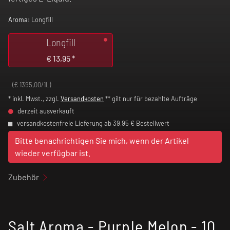
Aroma:
Longfill
Longfill
€
13,95
*
(€ 1395,00/1L)
* inkl. Mwst., zzgl.
Versandkosten
** gilt nur für bezahlte Aufträge
derzeit ausverkauft
versandkostenfreie Lieferung ab 39,95 € Bestellwert
Bitte benachrichtigen Sie mich, wenn der Artikel
wieder verfügbar ist.
Zubehör
Salt Aroma - Purple Melon - 10