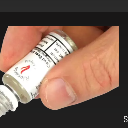
-
+
-
S