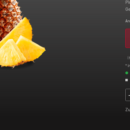
Pi
Ge
Ar
(
* i
Z