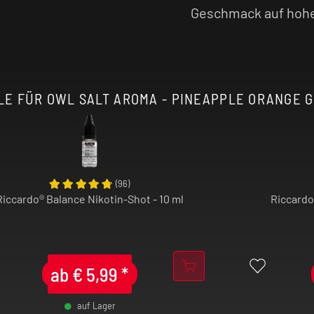
l intensiver, je
Geschmack auf hoh
LE FÜR OWL SALT AROMA - PINEAPPLE ORANGE GU
(
96
)
Riccardo® Balance Nikotin-Shot - 10 ml
Riccardo
ab
€
5,99
*
auf Lager