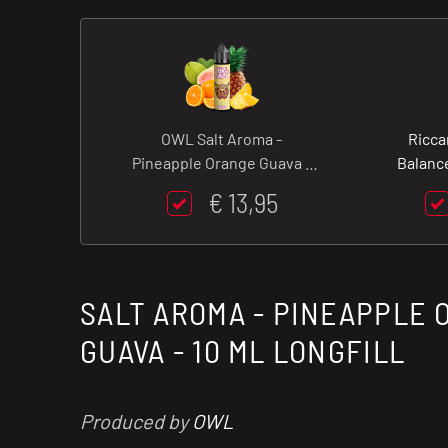
OWL Salt Aroma -
Ricca
Pineapple Orange Guava -
Balance
10 ml Longfill
€ 13,95
SALT AROMA - PINEAPPLE
GUAVA - 10 ML LONGFILL
Produced by
OWL