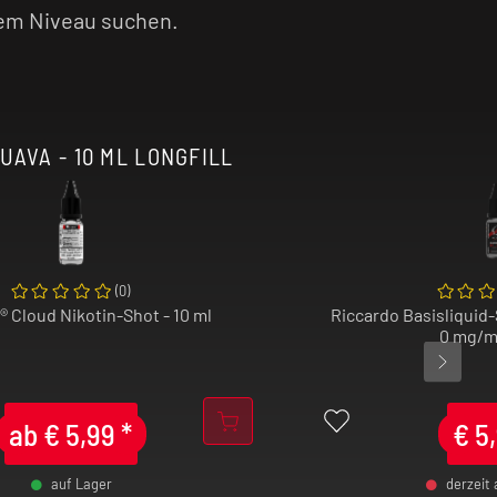
em Niveau suchen.
AVA - 10 ML LONGFILL
(
0
)
® Cloud Nikotin-Shot - 10 ml
Riccardo Basisliquid-
0 mg/ml
ab
€
5,99
*
€
5
auf Lager
derzeit