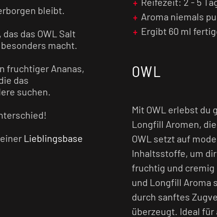
Reifezeit: 2 - 5 Ta
rborgen bleibt.
Aroma niemals pu
Ergibt 60 ml ferti
r, das das OWL Salt
o besonders macht.
OWL
n fruchtiger Ananas,
die das
dere suchen.
Mit OWL erlebst du
nterschied!
Longfill Aromen, di
deiner
Lieblingsbase
OWL setzt auf mode
Inhaltsstoffe, um di
fruchtig und cremig 
che gut durch, damit
und Longfill Aroma s
n. Jetzt steht dem
irekt losdampfen!
durch sanftes Zugve
überzeugt. Ideal für