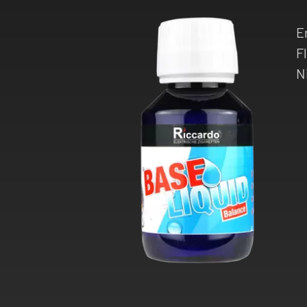
E
F
N