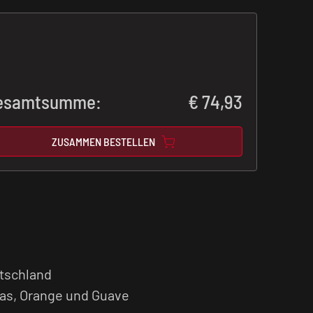
esamtsumme:
€
74,93
ZUSAMMEN BESTELLEN
utschland
s, Orange und Guave