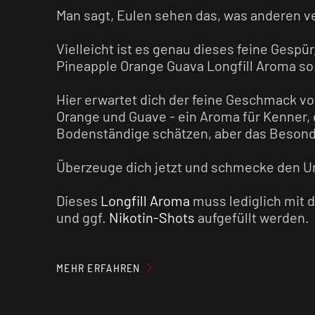
Man sagt, Eulen sehen das, was anderen ve
Vielleicht ist es genau dieses feine Gespü
Pineapple Orange Guava Longfill Aroma s
Hier erwartet dich der feine Geschmack vo
Orange und Guave - ein Aroma für Kenner, 
Bodenständige schätzen, aber das Beson
Überzeuge dich jetzt und schmecke den U
Dieses
Longfill Aroma
muss lediglich mit 
und ggf.
Nikotin-Shots
aufgefüllt werden.
Nach dem Auffüllen schüttelst du die Flas
sich die einzelnen Bestandteile vermische
MEHR ERFAHREN
Genuss nichts mehr im Wege. Du kannst d