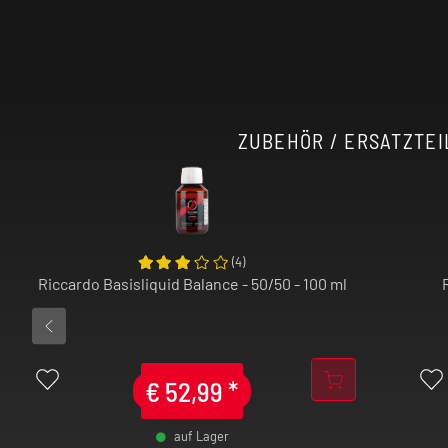
Unser Tipp: Der Geschmack wird in der Rege
länger das fertig gemischte
E-Liquid
reift.
Achtung:
Aroma
niemals pur dampfen!
ZUBEHÖR / ERSATZTEI
(
4
)
Riccardo Basisliquid Balance - 50/50 - 100 ml
€
52,99
*
auf Lager