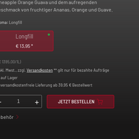
neapple Orange Guava und dem aufregenden
schmack von fruchtiger Ananas, Orange und Guave.
oma:
Longfill
Longfill
€
13,95
*
€ 1395,00/1L)
nkl. Mwst., zzgl.
Versandkosten
** gilt nur für bezahlte Aufträge
auf Lager
versandkostenfreie Lieferung ab 39,95 € Bestellwert
-
+
JETZT BESTELLEN
ubehör