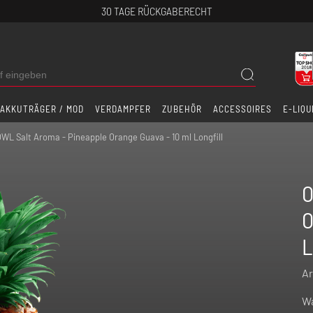
30 TAGE RÜCKGABERECHT
AKKUTRÄGER / MOD
VERDAMPFER
ZUBEHÖR
ACCESSOIRES
E-LIQU
WL Salt Aroma - Pineapple Orange Guava - 10 ml Longfill
O
O
L
Ar
Wa