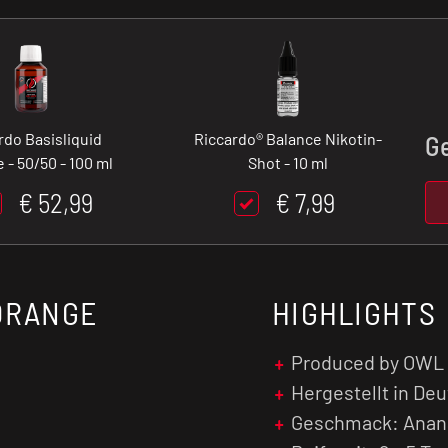
rdo Basisliquid
Riccardo® Balance Nikotin-
G
 - 50/50 - 100 ml
Shot - 10 ml
€ 52,99
€ 7,99
 ORANGE
HIGHLIGHTS
Produced by OWL
Hergestellt in De
Geschmack: Anana