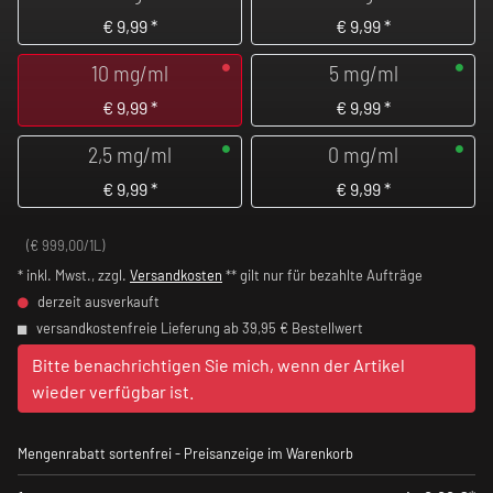
€
9,99
*
€
9,99
*
10 mg/ml
5 mg/ml
€
9,99
*
€
9,99
*
2,5 mg/ml
0 mg/ml
€
9,99
*
€
9,99
*
(€ 999,00/1L)
* inkl. Mwst., zzgl.
Versandkosten
** gilt nur für bezahlte Aufträge
derzeit ausverkauft
versandkostenfreie Lieferung ab 39,95 € Bestellwert
Bitte benachrichtigen Sie mich, wenn der Artikel
wieder verfügbar ist.
Mengenrabatt sortenfrei - Preisanzeige im Warenkorb