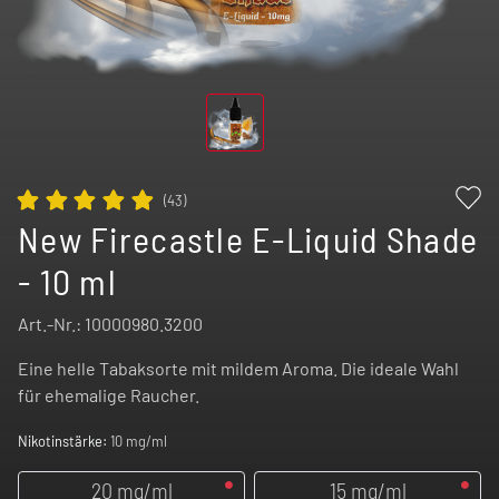
(
43
)
New Firecastle E-Liquid Shade
- 10 ml
Art.-Nr.:
10000980.3200
Eine helle Tabaksorte mit mildem Aroma. Die ideale Wahl
für ehemalige Raucher.
Nikotinstärke:
10 mg/ml
20 mg/ml
15 mg/ml