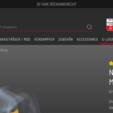
30 TAGE RÜCKGABERECHT
AKKUTRÄGER / MOD
VERDAMPFER
ZUBEHÖR
ACCESSOIRES
E-LIQU
 10 ml
N
M
Ar
Di
de