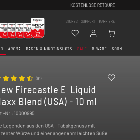
KOSTENLOSE RETOURE
STORES
SUPPORT
KARRIERE
ID
AROMA
BASEN & NIKOTINSHOTS
SALE
B-WARE
SOON
(
91
)
ew Firecastle E-Liquid
axx Blend (USA) - 10 ml
t.-Nr.:
10000995
e Legenden aus den USA - Tabakgenuss mit
zenter Würze und einer angenehm leichten Süße.