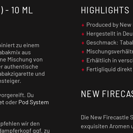
 - 10 ML
HIGHLIGHTS
Produced by New 
Hergestellt in De
Geschmack: Taba
iniert zu einem
Mischungsverhältn
Tabakmix aus
ene Mischung von
Erhältlich in ver
er authentische
Fertigliquid direk
abakzigarette und
nsteiger.
NEW FIRECA
vorgereift. Du
et
oder
Pod System
Die New Firecastle S
pfehlen wir den
exquisiten Aromen u
dampferkopf ggf. zu