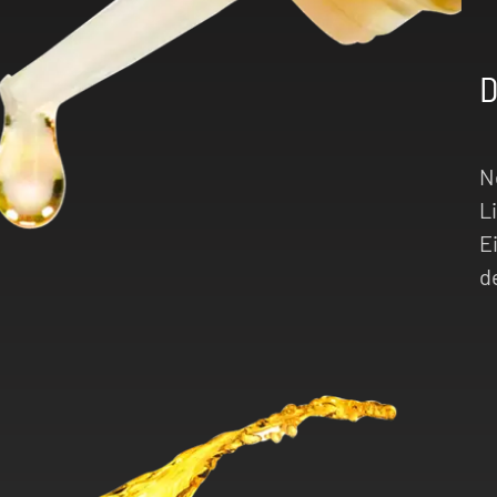
D
N
L
E
d