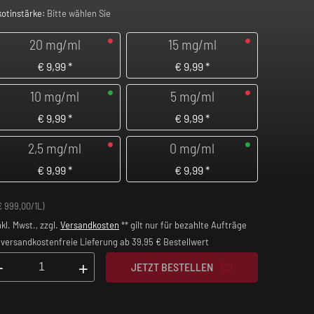
kotinstärke:
Bitte wählen Sie
20 mg/ml
15 mg/ml
€
9,99
*
€
9,99
*
10 mg/ml
5 mg/ml
€
9,99
*
€
9,99
*
2,5 mg/ml
0 mg/ml
€
9,99
*
€
9,99
*
€ 999,00/1L)
nkl. Mwst., zzgl.
Versandkosten
** gilt nur für bezahlte Aufträge
versandkostenfreie Lieferung ab 39,95 € Bestellwert
-
+
JETZT BESTELLEN