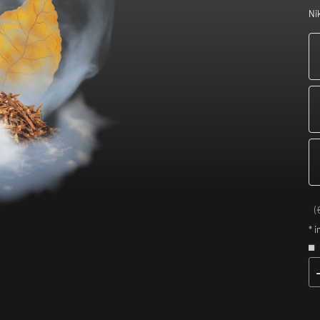
Ni
(
* i