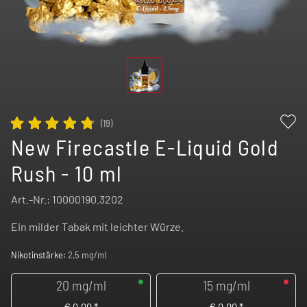
(
19
)
New Firecastle E-Liquid Gold
Rush - 10 ml
Art.-Nr.:
10000190.3202
Ein milder Tabak mit leichter Würze.
Nikotinstärke:
2,5 mg/ml
20 mg/ml
15 mg/ml
€
9,99
*
€
9,99
*