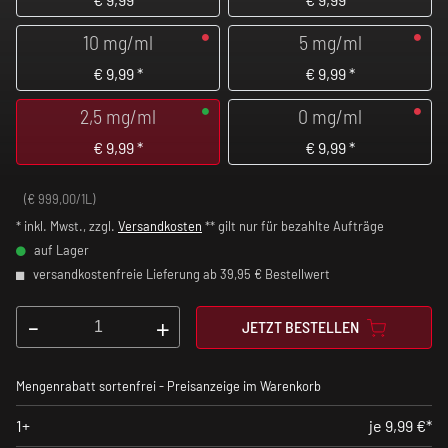
10 mg/ml
5 mg/ml
€
9,99
*
€
9,99
*
2,5 mg/ml
0 mg/ml
€
9,99
*
€
9,99
*
(€ 999,00/1L)
* inkl. Mwst., zzgl.
Versandkosten
** gilt nur für bezahlte Aufträge
auf Lager
versandkostenfreie Lieferung ab 39,95 € Bestellwert
-
+
JETZT BESTELLEN
Mengenrabatt sortenfrei - Preisanzeige im Warenkorb
1+
je 9,99 €*