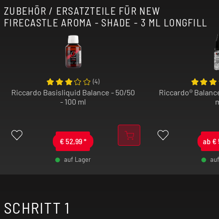
ZUBEHÖR / ERSATZTEILE FÜR NEW
FIRECASTLE AROMA - SHADE - 3 ML LONGFILL
(
4
)
Riccardo Basisliquid Balance - 50/50
Riccardo® Balance
- 100 ml
€
52,99
*
ab
€
auf Lager
au
-
+
SCHRITT 1
-