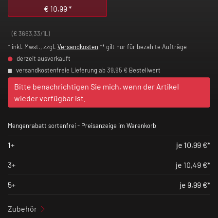
€
10,99
*
(€ 3663,33/1L)
* inkl. Mwst., zzgl.
Versandkosten
** gilt nur für bezahlte Aufträge
derzeit ausverkauft
versandkostenfreie Lieferung ab 39,95 € Bestellwert
Bitte benachrichtigen Sie mich, wenn der Artikel
wieder verfügbar ist.
Mengenrabatt sortenfrei - Preisanzeige im Warenkorb
1+
je 10,99 €*
3+
je 10,49 €*
5+
je 9,99 €*
Zubehör