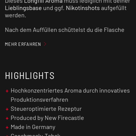
Dieses
Longfill Aroma
muss lediglich mit deiner
Lieblingsbase
und ggf.
Nikotinshots
aufgefüllt
werden.
Nach dem Auffüllen schüttelst du die Flasche
gut durch, damit sich die einzelnen
Bestandteile vermischen. Jetzt steht dem
MEHR ERFAHREN
Genuss nichts mehr im Wege. Du kannst direkt
losdampfen!
HIGHLIGHTS
Unser Tipp: Der Geschmack wird in der Regel
intensiver, je länger das fertig gemischte
E-
Liquid
reift.
Hochkonzentriertes Aroma durch innovatives
Produktionsverfahren
Achtung:
Aroma
niemals pur dampfen!
Steueroptimierte Rezeptur
Produced by New Firecastle
Made in Germany
Geschmack: Tabak