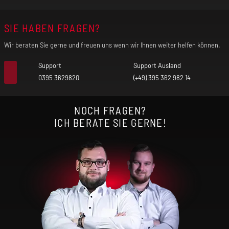
SIE HABEN FRAGEN?
Anschluss: USB-C
Wir beraten Sie gerne und freuen uns wenn wir Ihnen weiter helfen können.
Schutzfunktionen: Abschaltautomatik,
Support
Support Ausland
Kurzschlussschutz, Tiefenentladungsschutz und
0395 3629820
(+49) 395 362 982 14
Überladungsschutz
NOCH FRAGEN?
Zugverhalten: MTL
ICH BERATE SIE GERNE!
Liquidkapazität: 2 ml
Befüllmechanismus: Side-Fill
Airflow: Side