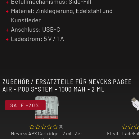
Befüllmechanismus: Side-Fill
Konkurrenz mit einer grandiosen
Material: Zinklegierung, Edelstahl und
Geschmacksentwicklung. Um den
Zugwiderstand zu verstellen, musst du die
Kunstleder
Kartusche um 180 Grad drehen.
Anschluss: USB-C
Ladestrom: 5 V / 1 A
Dank einer minimalistischen Bauform und einer
exzellenten Geschmacksentwicklung wird die
Nevoks Pagee Air die Fans für sich gewinnen.
Hole dir jetzt deinen neuen Alltagsbegleiter!
ZUBEHÖR / ERSATZTEILE FÜR NEVOKS PAGEE
AIR - POD SYSTEM - 1000 MAH - 2 ML
SALE
-20%
(
0
)
Nevoks APX Cartridge - 2 ml - 3er
Eleaf - Ladeka