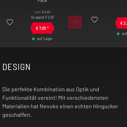
Pack
statt
€
9,95
Du sparst
€
2,00
€
2
€
7,95
*
au
auf Lager
-
-
+
DESIGN
Die perfekte Kombination aus Optik und
Funktionalität vereint! Mit verschiedensten
Materialien hat Nevoks einen echten Hingucker
geschaffen.