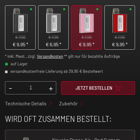
€ 17,95
€ 17,95
€ 17,95
€ 17,95
€
9,95
*
€
6,95
*
€
9,95
*
€
9,95
*
* inkl. Mwst., zzgl.
Versandkosten
** gilt nur für bezahlte Aufträge
auf Lager
versandkostenfreie Lieferung ab 39,95 € Bestellwert
-
+
JETZT BESTELLEN
Technische Details
Zubehör
WIRD OFT ZUSAMMEN BESTELLT:
Nevoks Pagee Air - Pod System -