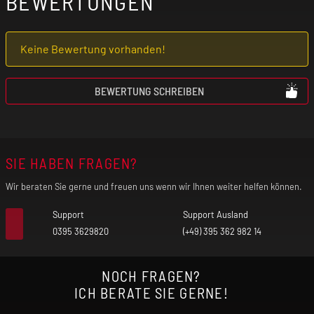
BEWERTUNGEN
Leistungsbereich: 5 - 30 W
Keine Bewertung vorhanden!
Zugautomatik
BEWERTUNG SCHREIBEN
0,42" TFT-Farbbildschirm
SIE HABEN FRAGEN?
Akkukapazität: 1500 mAh
Wir beraten Sie gerne und freuen uns wenn wir Ihnen weiter helfen können.
Ladespannung: 5 V
Support
Support Ausland
0395 3629820
(+49) 395 362 982 14
Max. Ladestrom: 2 A
NOCH FRAGEN?
Anschluss: USB-C
ICH BERATE SIE GERNE!