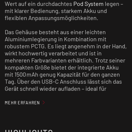
Wert auf ein durchdachtes
Pod System
legen –
mit klarer Bedienung, starkem Akku und
flexiblen Anpassungsmöglichkeiten.
Das Gehäuse besteht aus einer leichten
Aluminiumlegierung in Kombination mit
robustem PCTG. Es liegt angenehm in der Hand,
wirkt hochwertig verarbeitet und ist in
mehreren Farbvarianten erhältlich. Trotz seiner
kompakten Größe bietet der integrierte Akku
mit 1500 mAh genug Kapazität für den ganzen
Tag. Über den USB-C Anschluss lässt sich das
Gerät schnell wieder aufladen – ideal für
unterwegs.
MEHR ERFAHREN
Die Bedienung ist bewusst unkompliziert
gehalten. Du hast die Wahl zwischen
Zugautomatik oder klassischer
Tastenaktivierung – beide Varianten reagieren