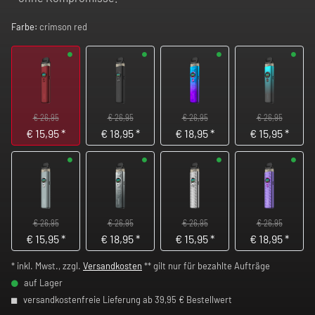
Farbe:
crimson red
€ 26,95
€ 26,95
€ 26,95
€ 26,95
€
15,95
*
€
18,95
*
€
18,95
*
€
15,95
*
€ 26,95
€ 26,95
€ 26,95
€ 26,95
€
15,95
*
€
18,95
*
€
15,95
*
€
18,95
*
* inkl. Mwst., zzgl.
Versandkosten
** gilt nur für bezahlte Aufträge
auf Lager
versandkostenfreie Lieferung ab 39,95 € Bestellwert