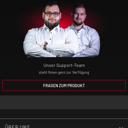
Modi: Smart und VW
Schutzfunktionen: Zugdauerbegrenzung,
Kurzschlussschutz, Überspannungsschutz,
Niederspannungsschutz, Überladeschutz
Zugverhalten: MTL - RDL
Unser Support-Team
steht Ihnen gern zur Verfügung
Liquidkapazität: 2 ml
FRAGEN ZUM PRODUKT
Befüllmechanismus: Top-Fill
Side-Airflow
ÜBER UNS