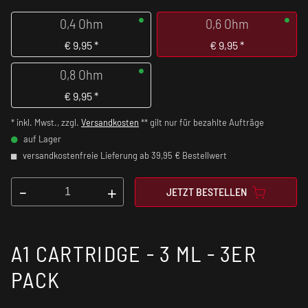
0,4 Ohm
0,6 Ohm
€
9,95
*
€
9,95
*
0,8 Ohm
€
9,95
*
* inkl. Mwst., zzgl.
Versandkosten
** gilt nur für bezahlte Aufträge
auf Lager
versandkostenfreie Lieferung ab 39,95 € Bestellwert
-
+
JETZT BESTELLEN
A1 CARTRIDGE - 3 ML - 3ER
PACK