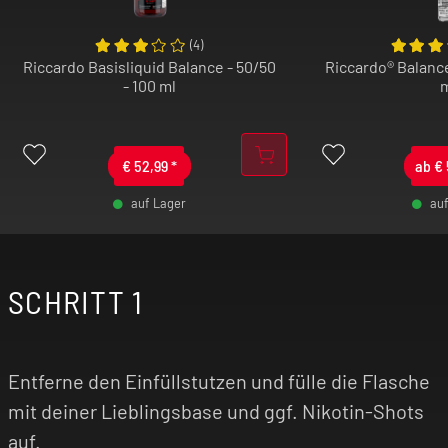
(
4
)
Riccardo Basisliquid Balance - 50/50
Riccardo® Balance
- 100 ml
€
52,99
*
ab
€
auf Lager
au
-
+
SCHRITT 1
-
Entferne den Einfüllstutzen und fülle die Flasche
mit deiner Lieblingsbase und ggf. Nikotin-Shots
auf.