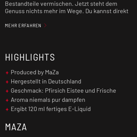
Bestandteile vermischen. Jetzt steht dem
Genuss nichts mehr im Wege. Du kannst direkt
losdampfen!
MEHR ERFAHREN
Unser Tipp: Der Geschmack wird in der Regel
intensiver, je länger das fertig gemischte
E-
Liquid
reift.
HIGHLIGHTS
Achtung:
Aroma
niemals pur dampfen!
Produced by MaZa
Hergestellt in Deutschland
Geschmack: Pfirsich Eistee und Frische
Aroma niemals pur dampfen
Ergibt 120 ml fertiges E-Liquid
MAZA