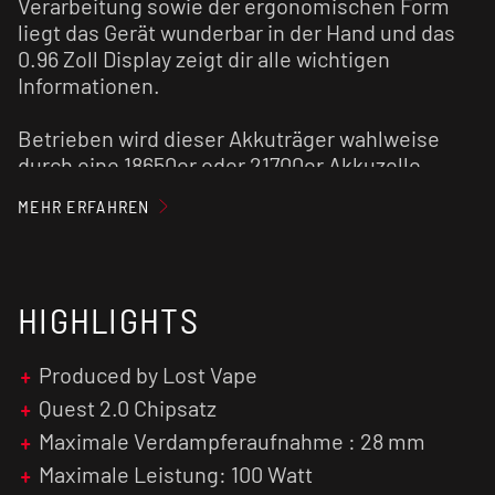
Verarbeitung sowie der ergonomischen Form
liegt das Gerät wunderbar in der Hand und das
0.96 Zoll Display zeigt dir alle wichtigen
Informationen.
Betrieben wird dieser Akkuträger wahlweise
durch eine 18650er oder 21700er Akkuzelle,
welche nicht im Lieferumfang enthalten sind
MEHR ERFAHREN
und feuert mit 100 Watt. Die Akkuzelle kann
über einen USB-C-Anschluss mit praktischer
Schnellladefunktion ganz einfach und zügig mit
2 Amper geladen werden. Verdampfer mit
HIGHLIGHTS
einem Durchmesser von bis zu 28 mm finden
auf dem gefederten und vergoldeten 510er
Produced by Lost Vape
Anschluss Platz.
Quest 2.0 Chipsatz
Mit dem verbauten QUEST 2.0 Chipsatz stehen
Maximale Verdampferaufnahme : 28 mm
verschiedene Dampf-Modi wie TC, VPC und
Maximale Leistung: 100 Watt
Bypass zur Auswahl.