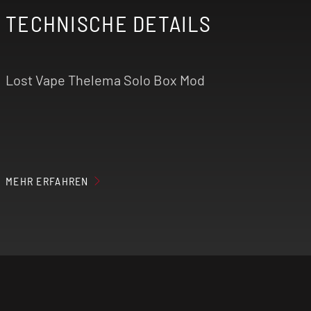
TECHNISCHE DETAILS
Lost Vape Thelema Solo Box Mod
Höhe: 97,5 mm
MEHR ERFAHREN
Breite: 28,5 mm
Tiefe: 39,0 mmm
Gewicht: 150 g