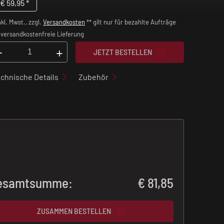
€
59,95
*
nkl. Mwst., zzgl.
Versandkosten
** gilt nur für bezahlte Aufträge
versandkostenfreie Lieferung
-
+
JETZT BESTELLEN
chnische Details
Zubehör
esamtsumme:
€
81,85
ZUSAMMEN BESTELLEN