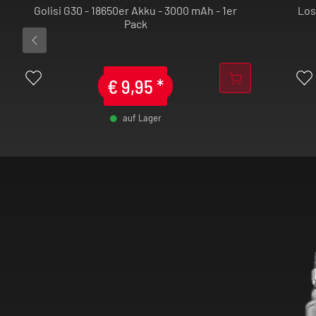
Golisi G30 - 18650er Akku - 3000 mAh - 1er
Los
Pack
Mit USB-C Fast Charging (2A) und einem 
Schutzpaket ist dieses Kit der ideale Begle
anspruchsvolle Dampfer, die Wert auf Qual
€
9,95
*
Performance legen.
auf Lager
-
+