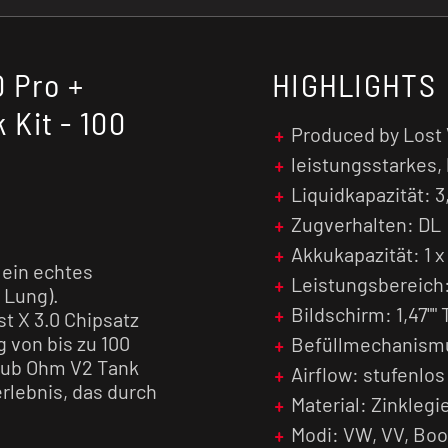
 Pro +
HIGHLIGHTS
Kit - 100
Produced by Lost
leistungsstarkes
Liquidkapazität: 3
Zugverhalten: DL
Akkukapazität: 1 x 
 ein echtes
Leistungsbereich:
 Lung).
Bildschirm: 1,47""
 X 3.0 Chipsatz
g von bis zu 100
Befüllmechanismu
Sub Ohm V2 Tank
Airflow: stufenlos
rlebnis, das durch
Material: Zinkleg
Modi: VW, VV, Boos