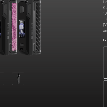
Le
Ce
10
18
(V
an
Fa