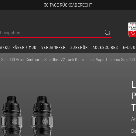
30 TAGE RÜCKGABERECHT
AKKUTRÄGER / MOD
VERDAMPFER
ZUBEHÖR
ACCESSOIRES
E-LIQU
 Solo 100 Pro + Centaurus Sub Ohm V2 Tank Kit
Lost Vape Thelema Solo 100 
L
P
T
Ar
Da