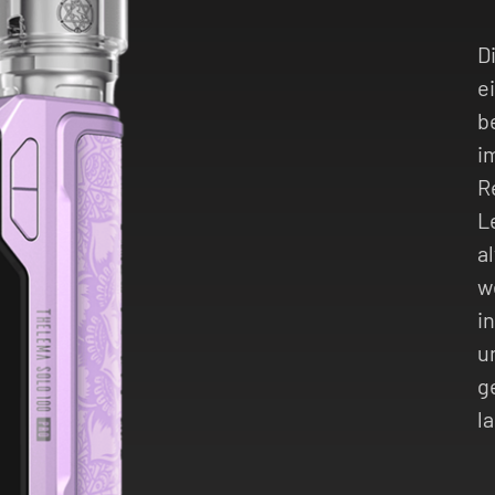
D
e
b
i
R
L
a
w
i
u
g
l