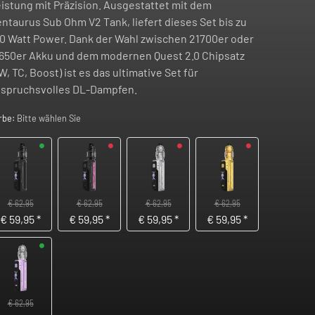
istung mit Präzision. Ausgestattet mit dem
ntaurus Sub Ohm V2 Tank, liefert dieses Set bis zu
0 Watt Power. Dank der Wahl zwischen 21700er oder
650er Akku und dem modernen Quest 2.0 Chipsatz
W, TC, Boost) ist es das ultimative Set für
spruchsvolles DL-Dampfen.
rbe:
Bitte wählen Sie
€ 62,95
€ 62,95
€ 62,95
€ 62,95
€
59,95
*
€
59,95
*
€
59,95
*
€
59,95
*
€ 62,95