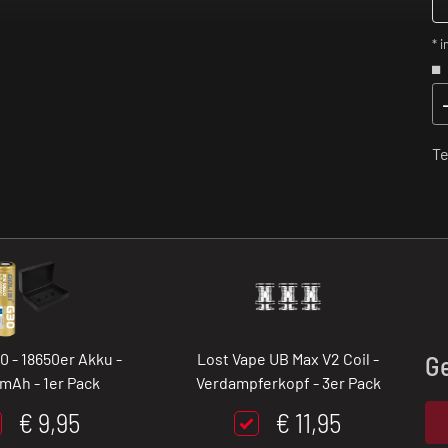
* i
Te
30 - 18650er Akku -
Lost Vape UB Max V2 Coil -
G
mAh - 1er Pack
Verdampferkopf - 3er Pack
€ 9,95
€ 11,95