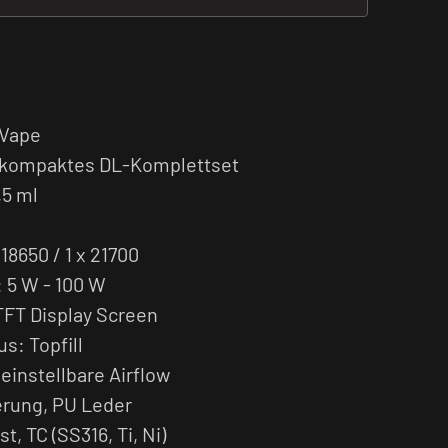
 Vape
, kompaktes DL-Komplettset
,5 ml
18650 / 1 x 21700
 5 W - 100 W
 TFT Display Screen
s: Topfill
 einstellbare Airflow
ierung, PU Leder
t, TC (SS316, Ti, Ni)