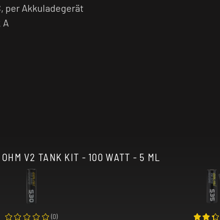
, per Akkuladegerät
2 A
HM V2 TANK KIT - 100 WATT - 5 ML
(
0
)