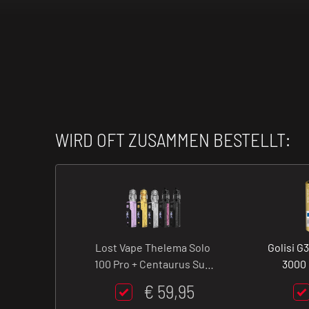
WIRD OFT ZUSAMMEN BESTELLT:
Lost Vape Thelema Solo
Golisi G
100 Pro + Centaurus Sub
3000 
Ohm V2 Tank Kit - 100 Watt
€ 59,95
- 5 ml