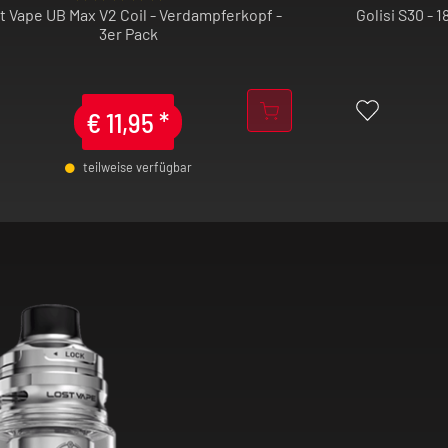
t Vape UB Max V2 Coil - Verdampferkopf -
Golisi S30 - 
3er Pack
umfassenden
iter für
ität, Design und
€
11,95
*
teilweise verfügbar
-
+
-