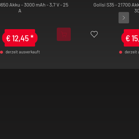
18650 Akku - 3000 mAh - 3,7 V - 25
Golisi S35 - 21700 Akk
A
30
€
12,45
*
€
15
derzeit ausverkauft
derzeit
+
-