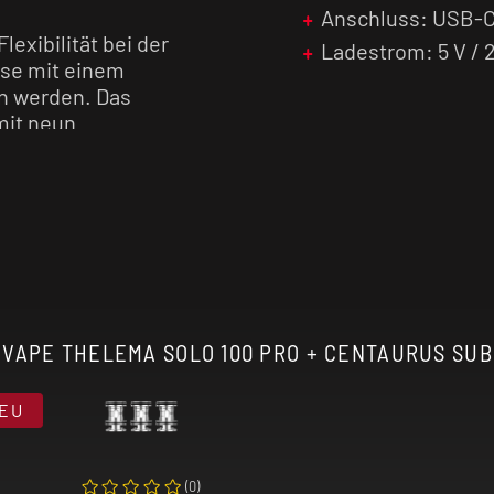
Anschluss: USB-C
exibilität bei der
Ladestrom: 5 V / 
se mit einem
n werden. Das
mit neun
ntrolle, während
 Ni) keine Wünsche
g aus Zinklegierung
 zu einem robusten
s System perfekt ab.
ml Ersatzglas) und
VAPE THELEMA SOLO 100 PRO + CENTAURUS SUB O
sequent auf
se Top-Airflow
EU
ugwiderstand,
laufen. Wer ein
tes
E-Zigaretten
Set
(
0
)
100 Pro kaufen.