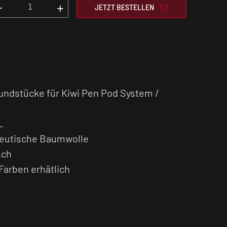
-
+
JETZT BESTELLEN
undstücke für Kiwi Pen Pod System /
L
zeutische Baumwolle
sch
Farben erhätlich