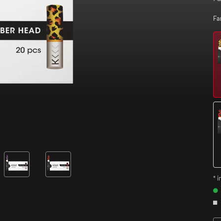
Fa
* i