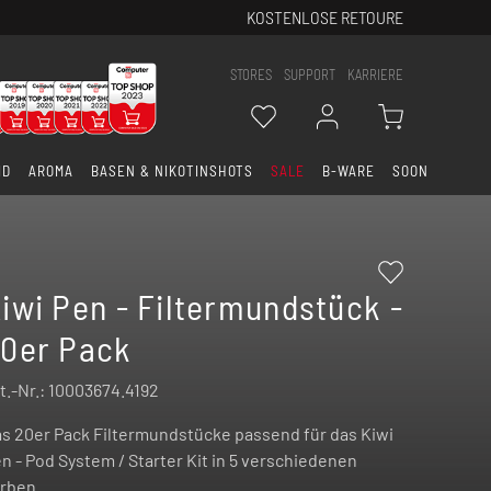
KOSTENLOSE RETOURE
STORES
SUPPORT
KARRIERE
ID
AROMA
BASEN & NIKOTINSHOTS
SALE
B-WARE
SOON
iwi Pen - Filtermundstück -
0er Pack
t.-Nr.:
10003674.4192
s 20er Pack Filtermundstücke passend für das Kiwi
n - Pod System / Starter Kit in 5 verschiedenen
rben.