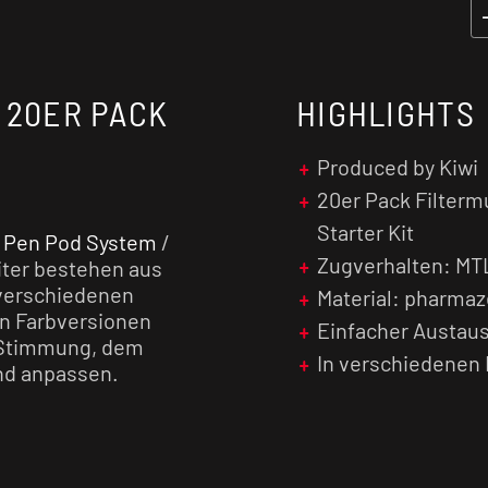
 20ER PACK
HIGHLIGHTS
Produced by Kiwi
20er Pack Filterm
Starter Kit
i Pen Pod System
/
Zugverhalten: MT
iter bestehen aus
 verschiedenen
Material: pharma
en Farbversionen
Einfacher Austau
r Stimmung, dem
In verschiedenen 
nd anpassen.