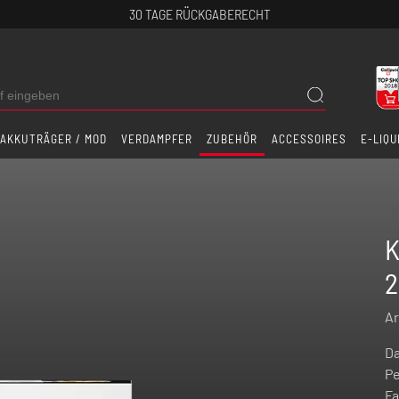
30 TAGE RÜCKGABERECHT
AKKUTRÄGER / MOD
VERDAMPFER
ZUBEHÖR
ACCESSOIRES
E-LIQU
K
2
Ar
Da
Pe
Fa