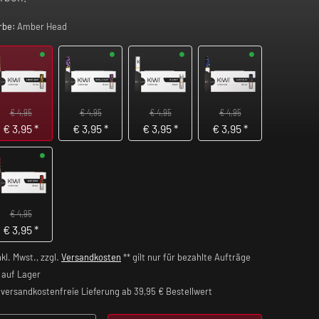
rbe:
Amber Head
€ 4,95
€ 4,95
€ 4,95
€ 4,95
€
3,95
*
€
3,95
*
€
3,95
*
€
3,95
*
€ 4,95
€
3,95
*
nkl. Mwst., zzgl.
Versandkosten
** gilt nur für bezahlte Aufträge
auf Lager
versandkostenfreie Lieferung ab 39,95 € Bestellwert