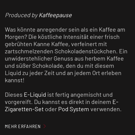
Produced by
Kaffeepause
Was könnte anregender sein als ein Kaffee am
Morgen? Die köstliche Intensität einer frisch
gebrühten Kanne Kaffee, verfeinert mit
zartschmelzenden Schokoladenstückchen. Ein
unwiderstehlicher Genuss aus herbem Kaffee
und süßer Schokolade, den du mit diesem
Liquid zu jeder Zeit und an jedem Ort erleben
kannst!
Dieses
E-Liquid
ist fertig angemischt und
vorgereift. Du kannst es direkt in deinem
E-
Zigaretten-Set
oder
Pod System
verwenden.
Für ein optimales Geschmackserlebnis
MEHR ERFAHREN
empfehlen wir den
Verdampfer
vorab zu