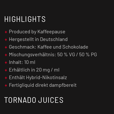
reinigen und den Verdampferkopf ggf. zu
tauschen.
HIGHLIGHTS
Nikotinsalz Liquids sind im Vergleich zu
normalen nikotinhaltigen E-Liquids weniger
Produced by Kaffeepause
kratzig und verursachen einen geringen Flash
(Throat Hit). Zusätzlich wird das Nikotinsalz
Hergestellt in Deutschland
schneller vom menschlichen Organismus
Geschmack: Kaffee und Schokolade
verarbeitet, was zu einer früheren
Mischungsverhältnis: 50 % VG / 50 % PG
Nikotinsättigung führt.
Inhalt: 10 ml
Erhältlich in 20 mg / ml
Enthält Hybrid-Nikotinsalz
Fertigliquid direkt dampfbereit
TORNADO JUICES