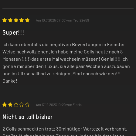
Am 10.7.2025 07:07 von Pedi22459
Super!!!
Ich kann ebenfalls die negativen Bewertungen in keinster
Weise nachvollziehen. Ich habe meine Coils heute nach 8
Monaten (!!!!) das erste Mal wechseln müssen! Genial!!!! Ich
gönne mir aber den Luxus, sie alle paar Wochen auszubauen
und im Ultrschallbad zu reinigen. Sind danach wie neu!!!
Danke!
Am 17.12.2023 10:29 von Floris
Nicht so toll bisher
2 Coils schmeckten trotz 30minütiger Wartezeit verbrannt.
Der 3te läuft seit einigen Tagen gut, jedoch bis dato ist es