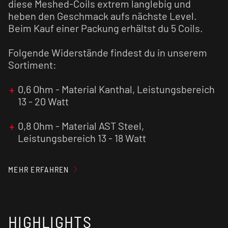
diese Meshed-Coils extrem langlebig und
heben den Geschmack aufs nächste Level.
Beim Kauf einer Packung erhältst du 5 Coils.
Folgende Widerstände findest du in unserem
Sortiment:
0,6 Ohm - Material Kanthal, Leistungsbereich
13 - 20 Watt
0,8 Ohm - Material AST Steel,
Leistungsbereich 13 - 18 Watt
1,2 Ohm - Material AST Steel,
MEHR ERFAHREN
Leistungsbereich 9 - 12 Watt
HIGHLIGHTS
Schnapp dir jetzt das passende Zubehör für