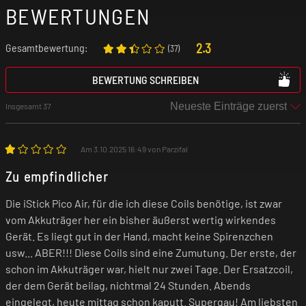
BEWERTUNGEN
2.3
Gesamtbewertung:
(
37
)
BEWERTUNG SCHREIBEN
Insgesamt 37
Am 3.10.2025 16:49 von Parzifal
Zu empfindlicher
Die iStick Pico Air, für die ich diese Coils benötige, ist zwar
vom Akkuträger her ein bisher äußerst wertig wirkendes
Gerät. Es liegt gut in der Hand, macht keine Spirenzchen
usw... ABER!!! Diese Coils sind eine Zumutung. Der erste, der
schon im Akkuträger war, hielt nur zwei Tage. Der Ersatzcoil,
der dem Gerät beilag, nichtmal 24 Stunden. Abends
eingelegt, heute mittag schon kaputt. Supergau! Am liebsten