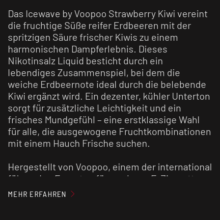
Das Icewave by Voopoo Strawberry Kiwi vereint
die fruchtige Süße reifer Erdbeeren mit der
spritzigen Säure frischer Kiwis zu einem
harmonischen Dampferlebnis. Dieses
Nikotinsalz Liquid besticht durch ein
lebendiges Zusammenspiel, bei dem die
weiche Erdbeernote ideal durch die belebende
Kiwi ergänzt wird. Ein dezenter, kühler Unterton
sorgt für zusätzliche Leichtigkeit und ein
frisches Mundgefühl – eine erstklassige Wahl
für alle, die ausgewogene Fruchtkombinationen
mit einem Hauch Frische suchen.
Hergestellt von Voopoo, einem der international
führenden Experten für moderne E-Zigaretten-
Technologie, steht dieses Fertigliquid für
MEHR ERFAHREN
höchste Reinheit und innovative Rezepturen.
Mit einem ausgewogenen Mischverhältnis von