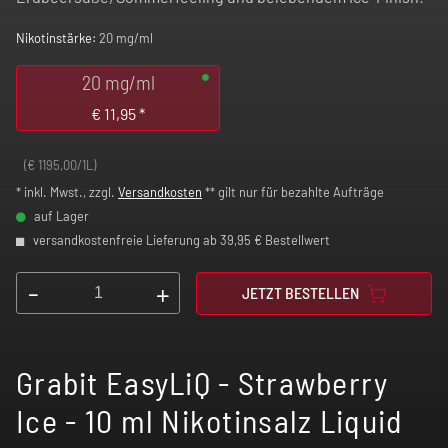
Nikotinstärke:
20 mg/ml
20 mg/ml
€
11,95
*
(€ 1195,00/1L)
* inkl. Mwst., zzgl.
Versandkosten
** gilt nur für bezahlte Aufträge
auf Lager
versandkostenfreie Lieferung ab 39,95 € Bestellwert
-
+
JETZT BESTELLEN
Grabit EasyLiQ - Strawberry
Ice - 10 ml Nikotinsalz Liquid