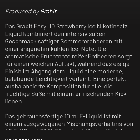
Produced by
Grabit
Das Grabit EasyLiQ Strawberry Ice Nikotinsalz
Liquid kombiniert den intensiv süßen
Geschmack saftiger Sommererdbeeren mit
einer angenehm kühlen Ice-Note. Die
aromatische Fruchtnote reifer Erdbeeren sorgt
für einen weichen Auftakt, während das eisige
Finish im Abgang dem Liquid eine moderne,
belebende Leichtigkeit verleiht. Eine perfekt
ausbalancierte Komposition für alle, die
fruchtige Süße mit einem erfrischenden Kick
lieben.
Das gebrauchsfertige 10 ml E-Liquid ist mit
einem ausgewogenen Mischungsverhältnis von
40 % VG und 60 % PG optimal für den täglichen
Genuss vorbereitet. Dank des enthaltenen