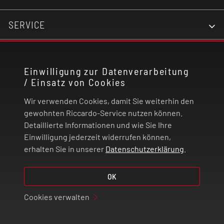
Gegenständen, breche das Akkugehäuse nicht
gewaltsam mit einem Hammer auf und trete nicht
SERVICE
auf den Akku.
KONTAKT
Bringe den Akku nicht mit Wasser in Berührung
Einwilligung zur Datenverarbeitung
bzw. lasse ihn nicht nass werden.
/ Einsatz von Cookies
RECHTLICHES
Wir verwenden Cookies, damit Sie weiterhin den
Um die Sicherheit des Ladevorgangs zu
ZAHLUNG UND VERSAND
gewohnten Riccardo-Service nutzen können.
gewährleisten, entnehme den Lithium-Ionen-
Detaillierte Informationen und wie Sie Ihre
Akku bitte nicht beim Laden.
Einwilligung jederzeit widerrufen können,
VERTRAG WIDERRUFEN
erhalten Sie in unserer
Datenschutzerklärung
.
Bewahre die Akkus an einem separaten Ort auf
© 2026 | Riccardo Onlinestore GmbH
OK
und bringe sie nicht mit metallischen
Gegenständen zusammen.
Cookies verwalten