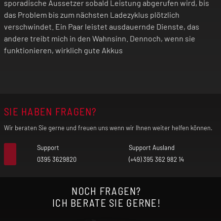
sporadische Aussetzer sobald Leistung abgerufen wird, bis
Umständen. Spüle stattdessen deine Augen mit
das Problem bis zum nächsten Ladezyklus plötzlich
verschwindet. Ein Paar leistet ausdauernde Dienste, das
sauberem Leitungswasser und suche
andere treibt mich in den Wahnsinn. Dennoch, wenn sie
unverzüglich einen Arzt auf. Unbehandelt kann
funktionieren, wirklich gute Akkus
Elektrolyt Augenverletzungen verursachen.
Verwende oder lager deinen Akku nicht an extrem
heißen Stellen, wie z. B. hinter der Autoscheibe
SIE HABEN FRAGEN?
bei direkter Sonneneinstrahlung. Du riskierst
Wir beraten Sie gerne und freuen uns wenn wir Ihnen weiter helfen können.
andernfalls, dass der Akku überhitzt. Das kann
auch die Lebensdauer des Akkus
Support
Support Ausland
0395 3629820
(+49) 395 362 982 14
beeinträchtigen.
NOCH FRAGEN?
Verwende den Akku nicht, falls du eine Geruchs-
ICH BERATE SIE GERNE!
oder Wärmeentwicklung feststellst. Verfärbt oder