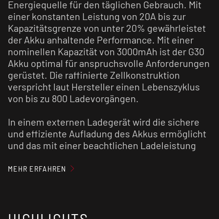
Energiequelle für den täglichen Gebrauch. Mit
einer konstanten Leistung von 20A bis zur
Kapazitätsgrenze von unter 20% gewährleistet
der Akku anhaltende Performance. Mit einer
nominellen Kapazität von 3000mAh ist der G30
Akku optimal für anspruchsvolle Anforderungen
gerüstet. Die raffinierte Zellkonstruktion
verspricht laut Hersteller einen Lebenszyklus
von bis zu 800 Ladevorgängen.
In einem externen Ladegerät wird die sichere
und effiziente Aufladung des Akkus ermöglicht
und das mit einer beachtlichen Ladeleistung
von bis zu 2 A. Diese fortschrittliche
Technologie gewährleistet nicht nur eine zügige
MEHR ERFAHREN
Aufladung, sondern auch eine sichere
Handhabung des Akkus während des gesamten
Ladevorgangs.
HIGHLIGHTS