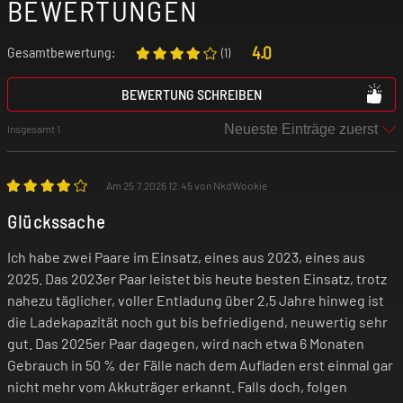
BEWERTUNGEN
Laden dürfen nur Lithium-Ionen-Ladegeräte
verwendet werden. Allerdings haben die
4.0
Gesamtbewertung:
(
1
)
günstigen Ladegeräte mitunter den Nachteil,
BEWERTUNG SCHREIBEN
dass sie nach Ende des Ladevorgangs nicht
sicher abschalten, sondern die Akkus mit einem
Insgesamt 1
kleinen Ladestrom weiterladen, was gefährlich
sein kann. Ferner gehören Akkus und Batterien
Am 25.7.2026 12:45 von NkdWookie
nicht in den Hausmüll! Bitte entsorge deine
Glückssache
Akkus wie vom Gesetzgeber vorgeschrieben in
Ich habe zwei Paare im Einsatz, eines aus 2023, eines aus
den kommunalen Sammelstellen oder in den
2025. Das 2023er Paar leistet bis heute besten Einsatz, trotz
dafür vorgesehenen [meist grünen] Behältnissen
nahezu täglicher, voller Entladung über 2,5 Jahre hinweg ist
des Handels.
die Ladekapazität noch gut bis befriedigend, neuwertig sehr
gut. Das 2025er Paar dagegen, wird nach etwa 6 Monaten
Gebrauch in 50 % der Fälle nach dem Aufladen erst einmal gar
Wenn der Akku ausläuft und Elektrolyt in deine
nicht mehr vom Akkuträger erkannt. Falls doch, folgen
Augen gelangt, reibe diese unter keinen