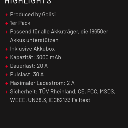
Jetzt aufladen und die Performance der Golisi
G30 Akkuzelle in vollen Zügen genießen!
Produced by Golisi
1er Pack
Passend für alle Akkuträger, die 18650er
Akkus unterstützen
Inklusive Akkubox
Kapazität: 3000 mAh
Dauerlast: 20 A
Pulslast: 30 A
Maximaler Ladestrom: 2 A
Sicherheit: TÜV Rheinland, CE, FCC, MSDS,
WEEE, UN38.3, IEC62133 Falltest