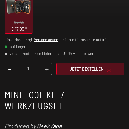
€ 21,95
€
17,95
*
* inkl. Mwst., zzgl.
Versandkosten
** gilt nur für bezahlte Aufträge
auf Lager
versandkostenfreie Lieferung ab 39,95 € Bestellwert
-
+
JETZT BESTELLEN
MINI TOOL KIT /
WERKZEUGSET
Produced by
GeekVape