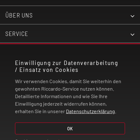
Befüllsystem mit Kindersicherung
ÜBER UNS
Drip-Tip: 810er
SERVICE
Pluspol: 510er
KONTAKT
Meshed Z Coil - Verdampferkopf 0,2 Ohm (70-80
Einwilligung zur Datenverarbeitung
Watt)
/ Einsatz von Cookies
RECHTLICHES
Wir verwenden Cookies, damit Sie weiterhin den
Meshed Z Coil - Verdampferkopf 0,4 Ohm (50-60
ZAHLUNG UND VERSAND
gewohnten Riccardo-Service nutzen können.
Watt)
Detaillierte Informationen und wie Sie Ihre
Einwilligung jederzeit widerrufen können,
VERTRAG WIDERRUFEN
erhalten Sie in unserer
Datenschutzerklärung
.
OK
© 2026 | Riccardo Onlinestore GmbH