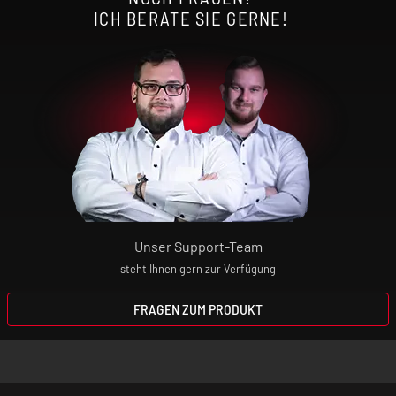
ICH BERATE SIE GERNE!
Höhe: 52 mm
Durchmesser: 29 mm
Zugverhalten: DL
Liquidkapazität: 5,5 ml
Unser Support-Team
steht Ihnen gern zur Verfügung
Befüllmechanismus: Top-Fill-System
FRAGEN ZUM PRODUKT
Airflow: Top