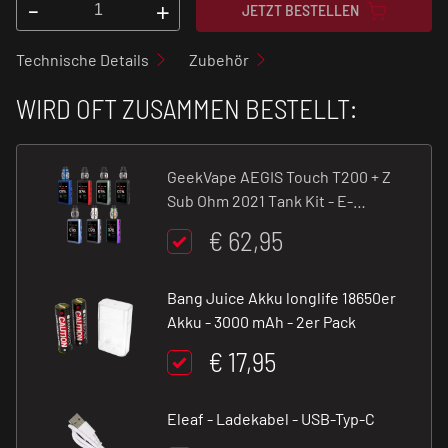
-
+
JETZT BESTELLEN
Technische Details
Zubehör
WIRD OFT ZUSAMMEN BESTELLT:
GeekVape AEGIS Touch T200 + Z
Sub Ohm 2021 Tank Kit - E-
Zigarette - 200 W - 5 ml
€ 62,95
Bang Juice Akku longlife 18650er
Akku - 3000 mAh - 2er Pack
€ 17,95
Eleaf - Ladekabel - USB-Typ-C