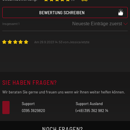
Bildschirm: TFT Touch-Farb-Display
BEWERTUNG SCHREIBEN
Insgesamt 1
Betrieben durch: 2 x 18650er Akkuzellen (nicht im
Lieferumfang enthalten)
Am 29.9.2023 14:53 von Jessica letzte
Anschluss: USB-C
Modi: SMART, POWER, Bypass, VPC, TCR, TC-SS
SIE HABEN FRAGEN?
Chipsatz: AS 3.0
Wir beraten Sie gerne und freuen uns wenn wir Ihnen weiter helfen können.
Support
Support Ausland
0395 3629820
(+49) 395 362 982 14
GeekVape Z Sub Ohm 2021 Tank - Verdampfer
NOCH FRAGEN?