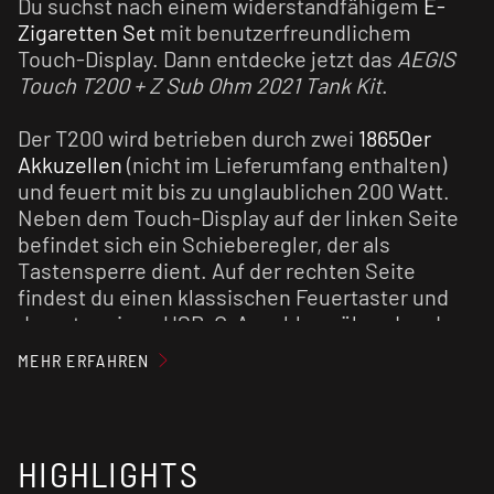
Du suchst nach einem widerstandfähigem
E-
Zigaretten Set
mit benutzerfreundlichem
Touch-Display. Dann entdecke jetzt das
AEGIS
Touch T200 + Z Sub Ohm 2021 Tank Kit
.
Der T200 wird betrieben durch zwei
18650er
Akkuzellen
(nicht im Lieferumfang enthalten)
und feuert mit bis zu unglaublichen 200 Watt.
Neben dem Touch-Display auf der linken Seite
befindet sich ein Schieberegler, der als
Tastensperre dient. Auf der rechten Seite
findest du einen klassischen Feuertaster und
darunter einen USB-C-Anschluss über den du
die Akkuzellen aufladen kannst. Wir empfehlen
MEHR ERFAHREN
dir allerdings nach Möglichkeit immer ein
externes
Ladegerät
zu nutzen um deine
Akkuzellen zu schonen.
HIGHLIGHTS
Der Akkuträger liegt dank seiner