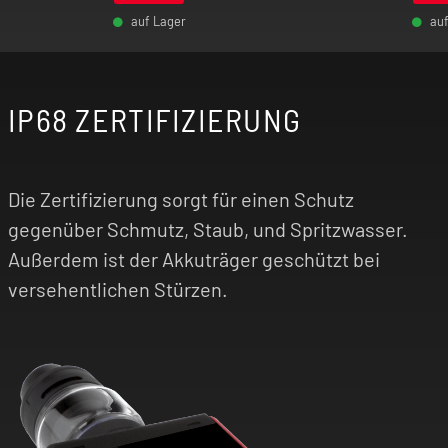
auf Lager
au
Das AEGIS Touch T200 + Z Sub Ohm 2021 Tank
-
+
-
Kit überzeugt mit überragender Performance,
erstklassigem Geschmack und intuitiver
Bedienung. Überzeuge dich jetzt!
IP68 ZERTIFIZIERUNG
Die Zertifizierung sorgt für einen Schutz
gegenüber Schmutz, Staub, und Spritzwasser.
Außerdem ist der Akkuträger geschützt bei
versehentlichen Stürzen.