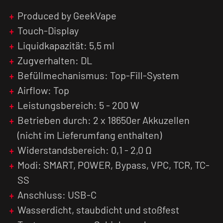
ergonomischen Form wunderbar in der Hand,
Produced by GeekVape
dabei schmeichelt die Beschichtung aus Leder
nicht nur den Augen sondern auch den Fingern.
Touch-Display
Durch den Schutz vor eindringendem Wasser
Liquidkapazität: 5,5 ml
und Staub ist der
Akkuträger
zudem einfach mit
Zugverhalten: DL
einem feuchten Tuch zu reinigen. Auch vor
Befüllmechanismus: Top-Fill-System
stürzen ist der AEGIS T200 bestens geschützt,
was ausgiebig durch die IP68-Zertifizierung
Airflow: Top
getestet wurde.
Leistungsbereich: 5 - 200 W
Betrieben durch: 2 x 18650er Akkuzellen
Der verbaute AS-Chipsatz 3.0 bietet
(nicht im Lieferumfang enthalten)
verschiedene Dampf-Modi, wie beispielsweise
den SMART-Mode, der die Ausgangsleistung
Widerstandsbereich: 0,1 - 2,0 Ω
idealerweise an den verwendeten
Modi: SMART, POWER, Bypass, VPC, TCR, TC-
Verdampferkopf anpasst. Dieser Dampf-Modus
SS
ist nicht nur für E-Zigaretten Einsteiger optimal
Anschluss: USB-C
geeignet, auch Profis erleichtert die Automatik
den Dampfalltag.
Wasserdicht, staubdicht und stoßfest