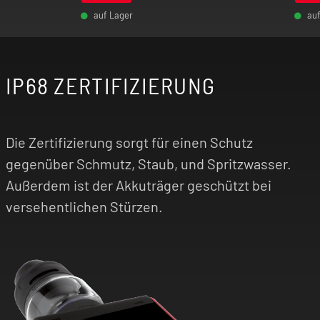
auf Lager
au
Das AEGIS Touch T200 + Z Sub Ohm 2021 Tank
-
+
-
Kit überzeugt mit überragender Performance,
erstklassigem Geschmack und intuitiver
Bedienung. Überzeuge dich jetzt!
IP68 ZERTIFIZIERUNG
Die Zertifizierung sorgt für einen Schutz
gegenüber Schmutz, Staub, und Spritzwasser.
Außerdem ist der Akkuträger geschützt bei
versehentlichen Stürzen.