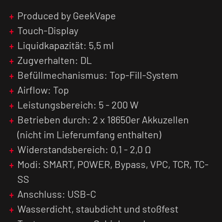
ergonomischen Form wunderbar in der Hand,
Produced by GeekVape
dabei schmeichelt die Beschichtung aus Leder
nicht nur den Augen sondern auch den Fingern.
Touch-Display
Durch den Schutz vor eindringendem Wasser
Liquidkapazität: 5,5 ml
und Staub ist der
Akkuträger
zudem einfach mit
Zugverhalten: DL
einem feuchten Tuch zu reinigen. Auch vor
Befüllmechanismus: Top-Fill-System
stürzen ist der AEGIS T200 bestens geschützt,
was ausgiebig durch die IP68-Zertifizierung
Airflow: Top
getestet wurde.
Leistungsbereich: 5 - 200 W
Betrieben durch: 2 x 18650er Akkuzellen
Der verbaute AS-Chipsatz 3.0 bietet
(nicht im Lieferumfang enthalten)
verschiedene Dampf-Modi, wie beispielsweise
den SMART-Mode, der die Ausgangsleistung
Widerstandsbereich: 0,1 - 2,0 Ω
idealerweise an den verwendeten
Modi: SMART, POWER, Bypass, VPC, TCR, TC-
Verdampferkopf anpasst. Dieser Dampf-Modus
SS
ist nicht nur für E-Zigaretten Einsteiger optimal
Anschluss: USB-C
geeignet, auch Profis erleichtert die Automatik
den Dampfalltag.
Wasserdicht, staubdicht und stoßfest