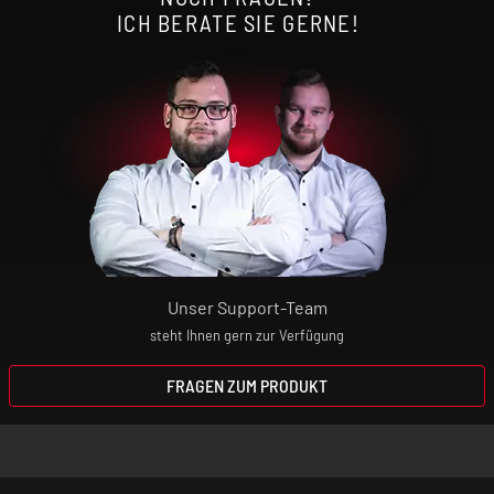
ICH BERATE SIE GERNE!
Höhe: 52 mm
Durchmesser: 29 mm
Zugverhalten: DL
Liquidkapazität: 5,5 ml
Unser Support-Team
steht Ihnen gern zur Verfügung
Befüllmechanismus: Top-Fill-System
FRAGEN ZUM PRODUKT
Airflow: Top