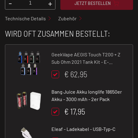
-
+
JETZT BESTELLEN
Technische Details
Zubehör
WIRD OFT ZUSAMMEN BESTELLT:
GeekVape AEGIS Touch T200 + Z
Sub Ohm 2021 Tank Kit - E-
Zigarette - 200 W - 5 ml
€ 62,95
Bang Juice Akku longlife 18650er
Akku - 3000 mAh - 2er Pack
€ 17,95
Eleaf - Ladekabel - USB-Typ-C