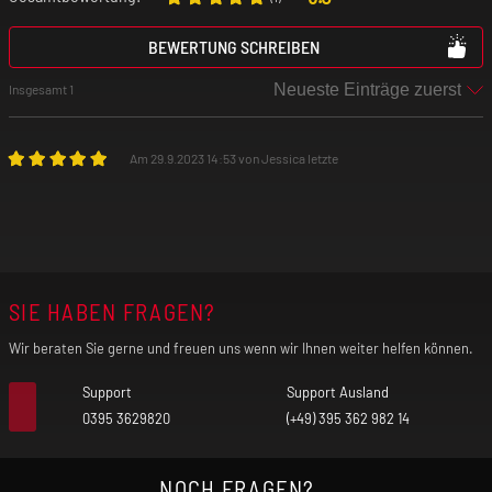
Bildschirm: TFT Touch-Farb-Display
BEWERTUNG SCHREIBEN
Insgesamt 1
Betrieben durch: 2 x 18650er Akkuzellen (nicht im
Lieferumfang enthalten)
Am 29.9.2023 14:53 von Jessica letzte
Anschluss: USB-C
Modi: SMART, POWER, Bypass, VPC, TCR, TC-SS
SIE HABEN FRAGEN?
Chipsatz: AS 3.0
Wir beraten Sie gerne und freuen uns wenn wir Ihnen weiter helfen können.
Support
Support Ausland
0395 3629820
(+49) 395 362 982 14
GeekVape Z Sub Ohm 2021 Tank - Verdampfer
NOCH FRAGEN?