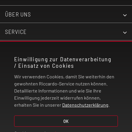
Befüllsystem mit Kindersicherung
ÜBER UNS
Drip-Tip: 810er
SERVICE
Pluspol: 510er
KONTAKT
Meshed Z Coil - Verdampferkopf 0,2 Ohm (70-80
Einwilligung zur Datenverarbeitung
Watt)
/ Einsatz von Cookies
RECHTLICHES
Wir verwenden Cookies, damit Sie weiterhin den
Meshed Z Coil - Verdampferkopf 0,4 Ohm (50-60
ZAHLUNG UND VERSAND
gewohnten Riccardo-Service nutzen können.
Watt)
Detaillierte Informationen und wie Sie Ihre
Einwilligung jederzeit widerrufen können,
VERTRAG WIDERRUFEN
erhalten Sie in unserer
Datenschutzerklärung
.
OK
© 2026 | Riccardo Onlinestore GmbH