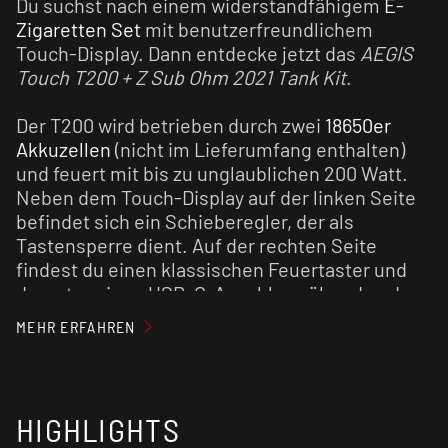
Du suchst nach einem widerstandfähigem
E-
Zigaretten Set
mit benutzerfreundlichem
Touch-Display. Dann entdecke jetzt das
AEGIS
Touch T200 + Z Sub Ohm 2021 Tank Kit
.
Der T200 wird betrieben durch zwei
18650er
Akkuzellen
(nicht im Lieferumfang enthalten)
und feuert mit bis zu unglaublichen 200 Watt.
Neben dem Touch-Display auf der linken Seite
befindet sich ein Schieberegler, der als
Tastensperre dient. Auf der rechten Seite
findest du einen klassischen Feuertaster und
darunter einen USB-C-Anschluss über den du
die Akkuzellen aufladen kannst. Wir empfehlen
MEHR ERFAHREN
dir allerdings nach Möglichkeit immer ein
externes
Ladegerät
zu nutzen um deine
Akkuzellen zu schonen.
HIGHLIGHTS
Der Akkuträger liegt dank seiner